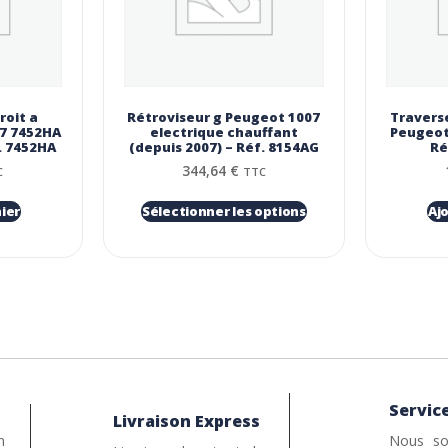
roit a
Rétroviseur g Peugeot 1007
Travers
7 7452HA
electrique chauffant
Peugeot 
. 7452HA
(depuis 2007) – Réf. 8154AG
Ré
344,64
€
C
TTC
ier
Sélectionner les options
Aj
Service
Livraison Express
n
Nous so