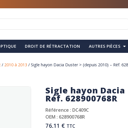
PTIQUE
DROIT DE RÉTRACTATION
AUTRES PIÈCES
R
/
2010 à 2013
/ Sigle hayon Dacia Duster > (depuis 2010) – Réf. 6
Sigle hayon Dacia 
Réf. 628900768R
Référence : DC409C
OEM : 628900768R
76,11
€
TTC