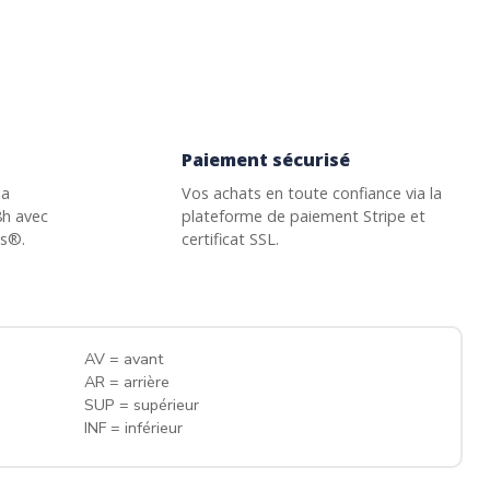
Paiement sécurisé
la
Vos achats en toute confiance via la
8h avec
plateforme de paiement Stripe et
ss®.
certificat SSL.
AV = avant
AR = arrière
SUP = supérieur
INF = inférieur