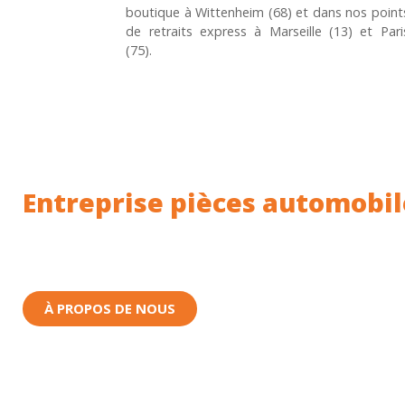
boutique à Wittenheim (68) et dans nos point
de retraits express à Marseille (13) et Pari
(75).
Entreprise pièces automobil
Toutes nos pièces sont expédiées depuis la Fr
Nous sommes basés à Wittenheim dans le Haut-
À PROPOS DE NOUS