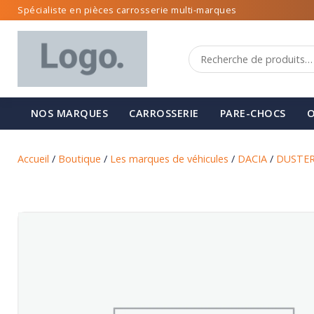
Spécialiste en pièces carrosserie multi-marques
NOS MARQUES
CARROSSERIE
PARE-CHOCS
O
Accueil
/
Boutique
/
Les marques de véhicules
/
DACIA
/
DUSTE