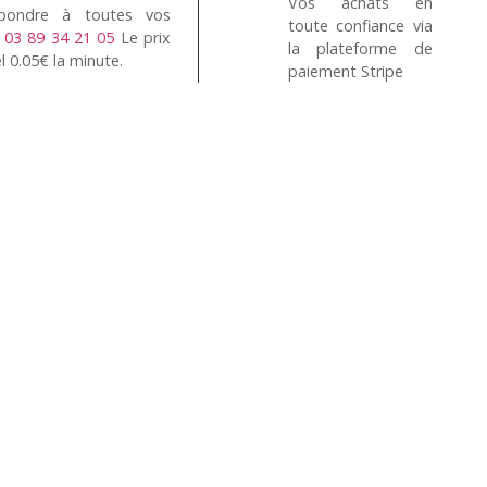
Vos achats en
pondre à toutes vos
toute confiance via
n
03 89 34 21 05
Le prix
la plateforme de
l 0.05€ la minute.
paiement Stripe