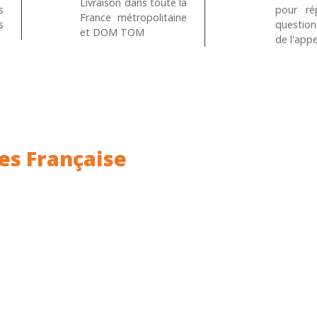
Livraison dans toute la
s
pour ré
France métropolitaine
s
questio
et DOM TOM
de l'appe
es Française
ance.
Rhin (68) en Alsace.