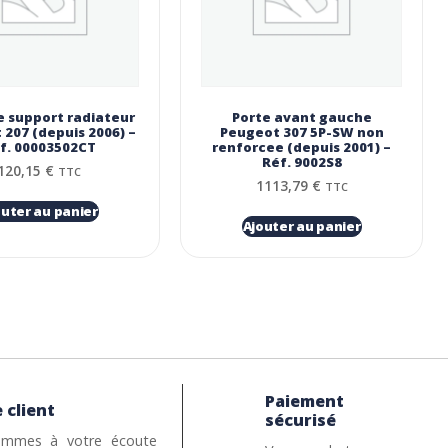
e support radiateur
Porte avant gauche
207 (depuis 2006) –
Peugeot 307 5P-SW non
f. 00003502CT
renforcee (depuis 2001) –
Réf. 9002S8
120,15
€
TTC
1113,79
€
TTC
outer au panier
Ajouter au panier
Paiement
 client
sécurisé
mmes à votre écoute