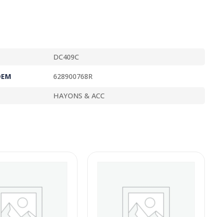
DC409C
OEM
628900768R
HAYONS & ACC