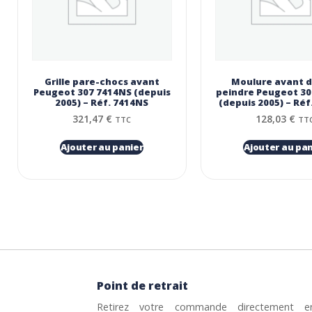
Grille pare-chocs avant
Moulure avant d
Peugeot 307 7414NS (depuis
peindre Peugeot 30
2005) – Réf. 7414NS
(depuis 2005) – Réf
321,47
€
128,03
€
TTC
TT
Ajouter au panier
Ajouter au pan
Point de retrait
Retirez votre commande directement e