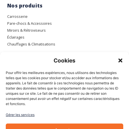
Nos produits
Carrosserie
Pare-chocs & Accessoires
Miroirs & Rétroviseurs
Éclairages
Chauffages & Climatisations
Espace client
Cookies
Mon compte
Pour offrir les meilleures expériences, nous utilisons des technologies
Mes commandes
telles que les cookies pour stocker et/ou accéder aux informations des
appareils. Le fait de consentir à ces technologies nous permettra de
Mes adresses
traiter des données telles que le comportement de navigation ou les ID
Mon panier
uniques sur ce site. Le fait de ne pas consentir ou de retirer son
consentement peut avoir un effet négatif sur certaines caractéristiques
et fonctions.
Informations
Gérer les services
À Propos de nous
Blog