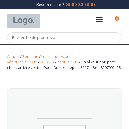
Besoin d’aide ?
09 80 80 59 05
0
Accueil
/
Boutique
/
Les marques de
véhicules
/
DACIA
/
DUSTER
/
depuis 2017
/ Enjoliveur noir pare-
chocs arrière central Dacia Duster (depuis 2017) – Réf. 850700542R