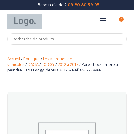
Besoin d’aide ?
09 80 80 59 05
0
Accueil
/
Boutique
/
Les marques de
véhicules
/
DACIA
/
LODGY
/
2012 à 2017
/ Pare-chocs arrière a
peindre Dacia Lodgy (depuis 2012) – Réf. 850222896R