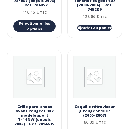
7840S7 (depuis 2006)
central Peugeot 607
– Réf. 7840S7
(2000-2004) – Réf.
7452K9
118,15
€
TTC
122,06
€
TTC
Sélectionner les
Ajouter au panier
options
Grille pare-chocs
Coquille rétroviseur
avant Peugeot 307
g Peugeot 1007
modele sport
(2005-2007)
7414NW (depuis
86,09
€
TTC
2005) – Réf. 7414NW