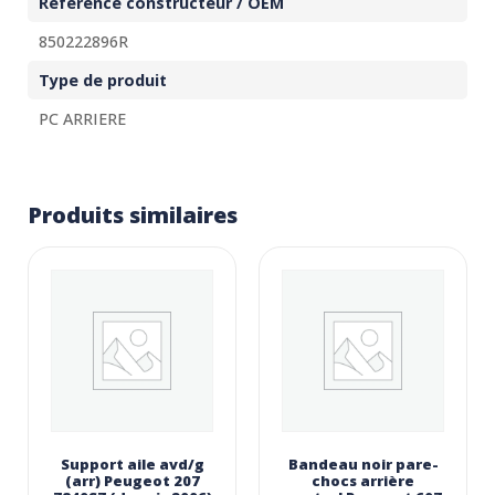
Référence constructeur / OEM
850222896R
Type de produit
PC ARRIERE
Produits similaires
Support aile avd/g
Bandeau noir pare-
(arr) Peugeot 207
chocs arrière