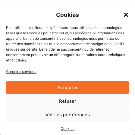
Espace client
Cookies
Mon compte
Pour offrir les meilleures expériences, nous utilisons des technologies
Mes commandes
telles que les cookies pour stocker et/ou accéder aux informations des
appareils. Le fait de consentir à ces technologies nous permettra de
Mes adresses
traiter des données telles que le comportement de navigation ou les ID
Mon panier
uniques sur ce site. Le fait de ne pas consentir ou de retirer son
consentement peut avoir un effet négatif sur certaines caractéristiques
et fonctions.
Informations
Gérer les services
À Propos de nous
Blog
Accepter
Contactez-nous
Mentions légales
Refuser
CGV
Cookies
Voir les préférences
Cookies
© 2022 Les Pièces Auto Pro. Tous droits réservés