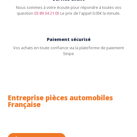
Nous sommes à votre écoute pour répondre à toutes vos
question
03 89 34 21 05
Le prix de l'appel 0.05€ la minute.
Paiement sécurisé
Vos achats en toute confiance via la plateforme de paiement
Stripe
Entreprise pièces automobiles
Française
Toutes nos pièces sont expédiées depuis la France.
Nous sommes basés à Wittenheim dans le Haut-
Rhin (68) en Alsace.