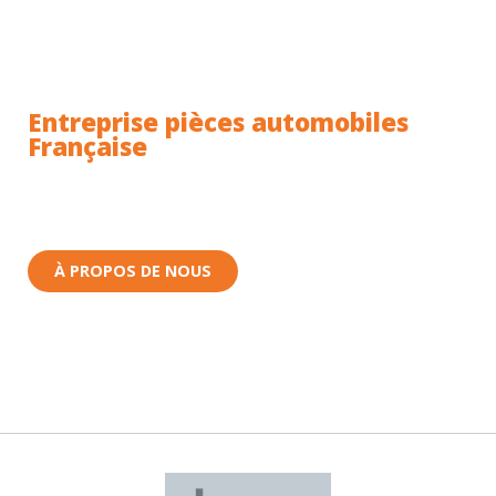
Entreprise pièces automobiles
Française
Toutes nos pièces sont expédiées depuis la France.
Nous sommes basés à Wittenheim dans le Haut-
Rhin (68) en Alsace.
À PROPOS DE NOUS