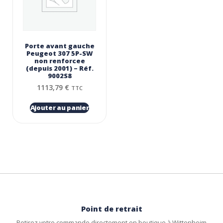
Porte avant gauche
Peugeot 307 5P-SW
non renforcee
(depuis 2001) – Réf.
9002S8
1113,79
€
TTC
Ajouter au panier
Point de retrait
Retirez votre commande directement en boutique à Wittenheim