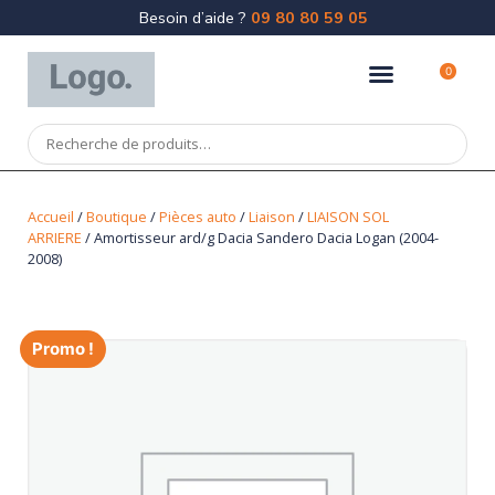
Besoin d’aide ?
09 80 80 59 05
0
Accueil
/
Boutique
/
Pièces auto
/
Liaison
/
LIAISON SOL
ARRIERE
/ Amortisseur ard/g Dacia Sandero Dacia Logan (2004-
2008)
Promo !