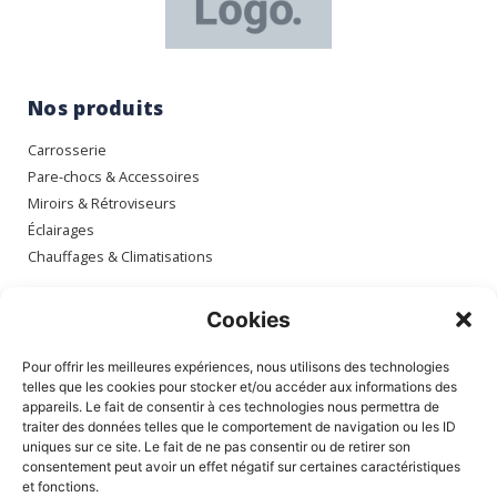
Nos produits
Carrosserie
Pare-chocs & Accessoires
Miroirs & Rétroviseurs
Éclairages
Chauffages & Climatisations
Espace client
Cookies
Mon compte
Pour offrir les meilleures expériences, nous utilisons des technologies
Mes commandes
telles que les cookies pour stocker et/ou accéder aux informations des
appareils. Le fait de consentir à ces technologies nous permettra de
Mes adresses
traiter des données telles que le comportement de navigation ou les ID
Mon panier
uniques sur ce site. Le fait de ne pas consentir ou de retirer son
consentement peut avoir un effet négatif sur certaines caractéristiques
et fonctions.
Informations