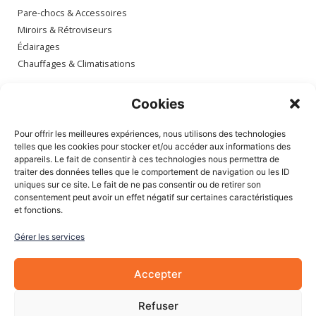
Pare-chocs & Accessoires
Miroirs & Rétroviseurs
Éclairages
Chauffages & Climatisations
Espace client
Cookies
Mon compte
Pour offrir les meilleures expériences, nous utilisons des technologies
Mes commandes
telles que les cookies pour stocker et/ou accéder aux informations des
appareils. Le fait de consentir à ces technologies nous permettra de
Mes adresses
traiter des données telles que le comportement de navigation ou les ID
Mon panier
uniques sur ce site. Le fait de ne pas consentir ou de retirer son
consentement peut avoir un effet négatif sur certaines caractéristiques
et fonctions.
Informations
Gérer les services
À Propos de nous
Blog
Accepter
Contactez-nous
Mentions légales
Refuser
CGV