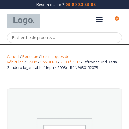
Besoin d’aide ?
09 80 80 59 05
0
Accueil
/
Boutique
/
Les marques de
véhicules
/
DACIA
/
SANDERO
/
2008 à 2012
/ Rétroviseur d Dacia
Sandero logan cable (depuis 2008) – Réf. 963015207R