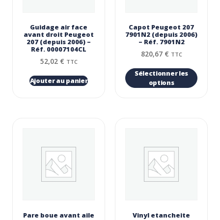
Guidage air face
Capot Peugeot 207
avant droit Peugeot
7901N2 (depuis 2006)
207 (depuis 2006) –
– Réf. 7901N2
Réf. 00007104CL
820,67
€
TTC
52,02
€
TTC
Sélectionner les
Ajouter au panier
options
Pare boue avant aile
Vinyl etancheite