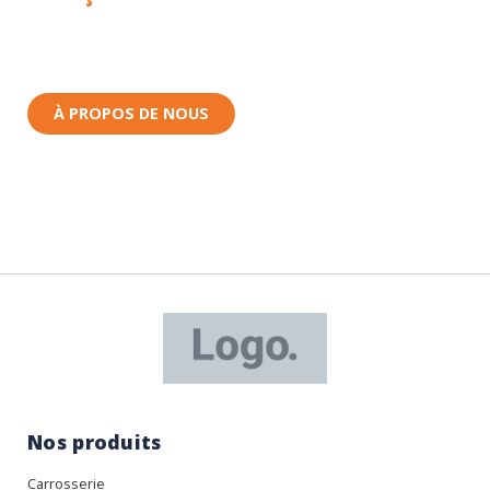
Toutes nos pièces sont expédiées depuis la France.
Nous sommes basés à Wittenheim dans le Haut-
Rhin (68) en Alsace.
À PROPOS DE NOUS
Nos produits
Carrosserie