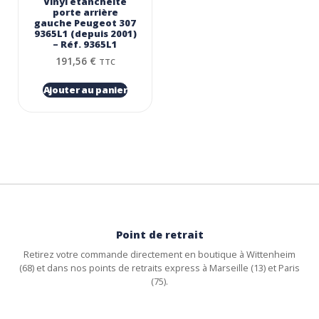
Vinyl etancheite
porte arrière
gauche Peugeot 307
9365L1 (depuis 2001)
– Réf. 9365L1
191,56
€
TTC
Ajouter au panier
Point de retrait
Retirez votre commande directement en boutique à Wittenheim
(68) et dans nos points de retraits express à Marseille (13) et Paris
(75).