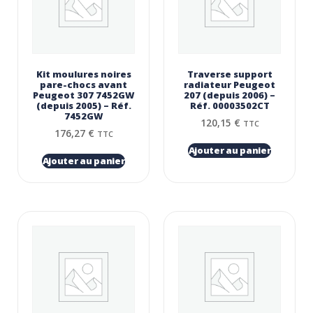
Kit moulures noires
Traverse support
pare-chocs avant
radiateur Peugeot
Peugeot 307 7452GW
207 (depuis 2006) –
(depuis 2005) – Réf.
Réf. 00003502CT
7452GW
120,15
€
TTC
176,27
€
TTC
Ajouter au panier
Ajouter au panier