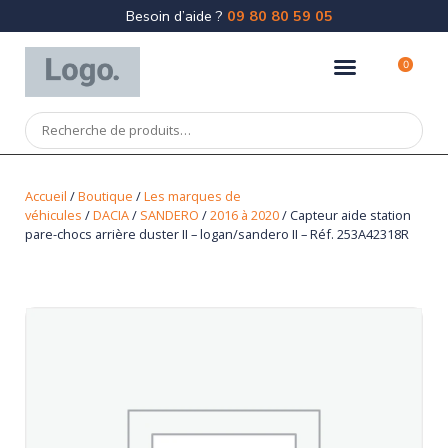
Besoin d’aide ?
09 80 80 59 05
0
Accueil
/
Boutique
/
Les marques de
véhicules
/
DACIA
/
SANDERO
/
2016 à 2020
/ Capteur aide station
pare-chocs arrière duster II – logan/sandero II – Réf. 253A42318R