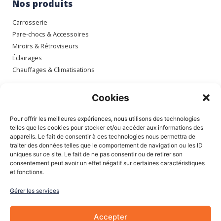
Nos produits
Carrosserie
Pare-chocs & Accessoires
Miroirs & Rétroviseurs
Éclairages
Chauffages & Climatisations
Espace client
Cookies
Mon compte
Pour offrir les meilleures expériences, nous utilisons des technologies
Mes commandes
telles que les cookies pour stocker et/ou accéder aux informations des
appareils. Le fait de consentir à ces technologies nous permettra de
Mes adresses
traiter des données telles que le comportement de navigation ou les ID
Mon panier
uniques sur ce site. Le fait de ne pas consentir ou de retirer son
consentement peut avoir un effet négatif sur certaines caractéristiques
et fonctions.
Informations
Gérer les services
À Propos de nous
Blog
Accepter
Contactez-nous