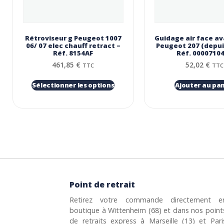
Rétroviseur g Peugeot 1007
Guidage air face av
06/ 07 elec chauff retract –
Peugeot 207 (depui
Réf. 8154AF
Réf. 0000710
461,85
€
52,02
€
TTC
TTC
Sélectionner les options
Ajouter au pan
Point de retrait
Retirez votre commande directement e
boutique à Wittenheim (68) et dans nos point
de retraits express à Marseille (13) et Pari