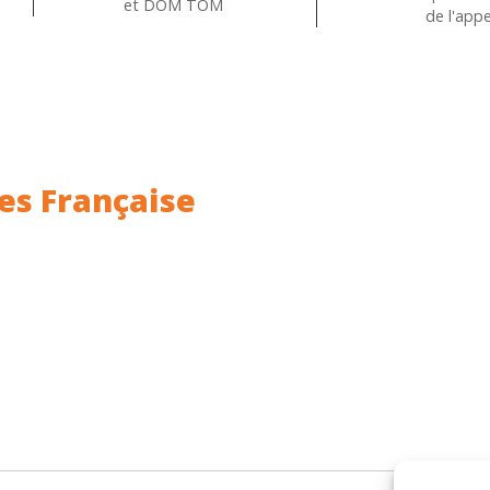
et DOM TOM
de l'appe
es Française
ance.
Rhin (68) en Alsace.