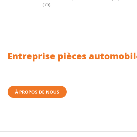
(75).
Entreprise pièces automobil
Toutes nos pièces sont expédiées depuis la Fr
Nous sommes basés à Wittenheim dans le Haut-
À PROPOS DE NOUS