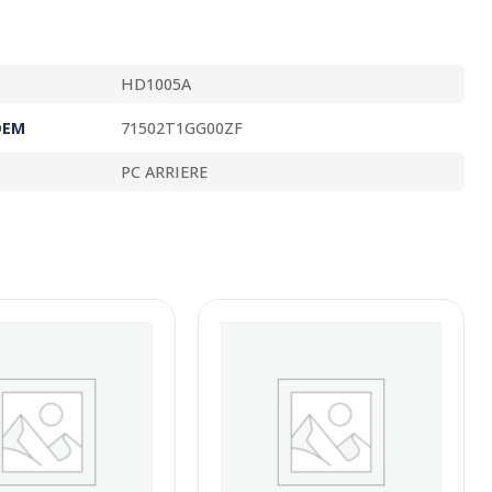
HD1005A
OEM
71502T1GG00ZF
PC ARRIERE