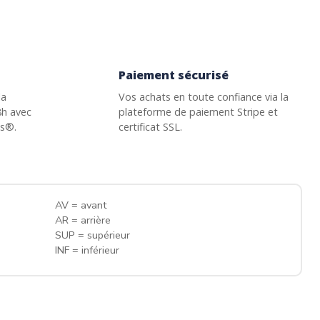
Paiement sécurisé
la
Vos achats en toute confiance via la
8h avec
plateforme de paiement Stripe et
ss®.
certificat SSL.
AV = avant
AR = arrière
SUP = supérieur
INF = inférieur