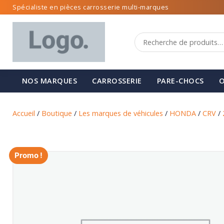
Spécialiste en pièces carrosserie multi-marques
NOS MARQUES
CARROSSERIE
PARE-CHOCS
O
Accueil
/
Boutique
/
Les marques de véhicules
/
HONDA
/
CRV
/
Promo !