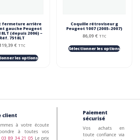
 fermeture arrière
Coquille rétroviseur g
ant gauche Peugeot
Peugeot 1007 (2005-2007)
18LT (depuis 2006) –
86,09
€
TTC
Réf. 7518LT
119,39
€
TTC
Sélectionner les options
ionner les options
Paiement
 client
sécurisé
mmes à votre écoute
Vos achats en
pondre à toutes vos
toute confiance via
n
03 89 34 21 05
Le prix