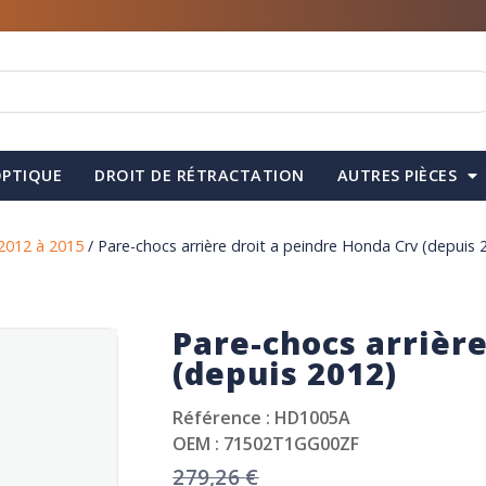
PTIQUE
DROIT DE RÉTRACTATION
AUTRES PIÈCES
2012 à 2015
/ Pare-chocs arrière droit a peindre Honda Crv (depuis 
Pare-chocs arrière
(depuis 2012)
Référence : HD1005A
OEM : 71502T1GG00ZF
279,26
€