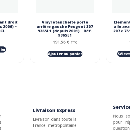
ant droit
Vinyl etancheite porte
Element
s 2006) –
arrière gauche Peugeot 307
aile av
4CL
9365L1 (depuis 2001) – Réf.
207 > 75
9365L1
191,56
€
TTC
ier
Ajouter au panier
Sélect
Service
Livraison Express
n
Nous so
Livraison dans toute la
s
pour ré
France métropolitaine
s
questio