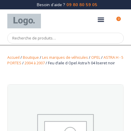
Besoin d’aide ?
09 80 80 59 05
0
Accueil
/
Boutique
/
Les marques de véhicules
/
OPEL
/
ASTRA H - 5
PORTES
/
2004 à 2007
/ Feu d’aile d Opel Astra h 04 liseret noir