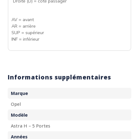
Droite (D) = côté passager
AV = avant
AR = arrière
SUP = supérieur
INF = inférieur
Informations supplémentaires
Marque
Opel
Modèle
Astra H – 5 Portes
Années