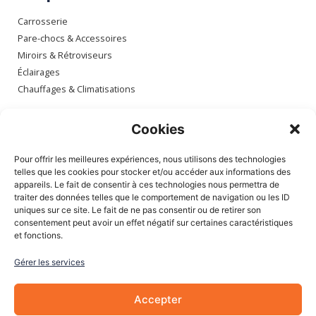
Carrosserie
Pare-chocs & Accessoires
Miroirs & Rétroviseurs
Éclairages
Chauffages & Climatisations
Espace client
Cookies
Mon compte
Pour offrir les meilleures expériences, nous utilisons des technologies
Mes commandes
telles que les cookies pour stocker et/ou accéder aux informations des
appareils. Le fait de consentir à ces technologies nous permettra de
Mes adresses
traiter des données telles que le comportement de navigation ou les ID
Mon panier
uniques sur ce site. Le fait de ne pas consentir ou de retirer son
consentement peut avoir un effet négatif sur certaines caractéristiques
et fonctions.
Informations
Gérer les services
À Propos de nous
Blog
Accepter
Contactez-nous