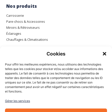
Nos produits
Carrosserie
Pare-chocs & Accessoires
Miroirs & Rétroviseurs
Éclairages
Chauffages & Climatisations
Espace client
Cookies
Mon compte
Pour offrir les meilleures expériences, nous utilisons des technologies
Mes commandes
telles que les cookies pour stocker et/ou accéder aux informations des
appareils. Le fait de consentir à ces technologies nous permettra de
Mes adresses
traiter des données telles que le comportement de navigation ou les ID
Mon panier
uniques sur ce site. Le fait de ne pas consentir ou de retirer son
consentement peut avoir un effet négatif sur certaines caractéristiques
et fonctions.
Informations
Gérer les services
À Propos de nous
Blog