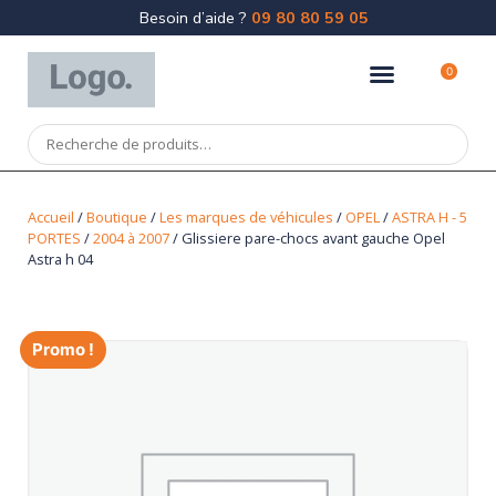
Besoin d’aide ?
09 80 80 59 05
0
Accueil
/
Boutique
/
Les marques de véhicules
/
OPEL
/
ASTRA H - 5
PORTES
/
2004 à 2007
/ Glissiere pare-chocs avant gauche Opel
Astra h 04
Promo !