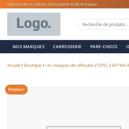
Spécialiste en pièces carrosserie multi-marques
NOS MARQUES
CARROSSERIE
PARE-CHOCS
O
Accueil
/
Boutique
/
Les marques de véhicules
/
OPEL
/
ASTRA H
Promo !