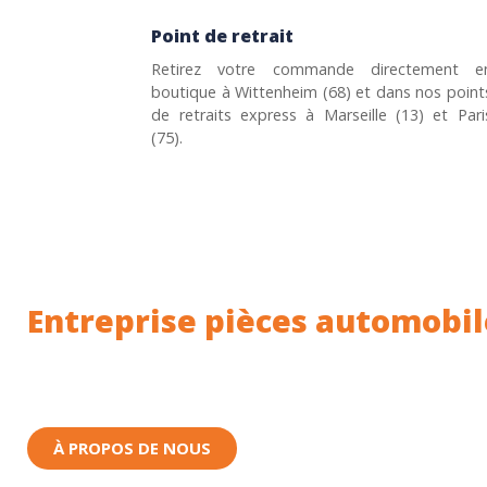
Point de retrait
Retirez votre commande directement e
boutique à Wittenheim (68) et dans nos point
de retraits express à Marseille (13) et Pari
(75).
Entreprise pièces automobil
Toutes nos pièces sont expédiées depuis la Fr
Nous sommes basés à Wittenheim dans le Haut-
À PROPOS DE NOUS