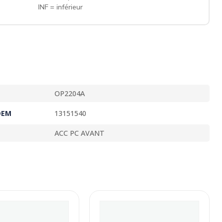
INF = inférieur
OP2204A
OEM
13151540
ACC PC AVANT