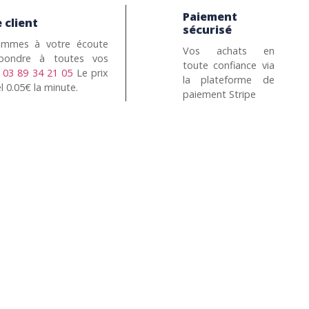
Paiement
 client
sécurisé
mmes à votre écoute
Vos achats en
pondre à toutes vos
toute confiance via
n
03 89 34 21 05
Le prix
la plateforme de
l 0.05€ la minute.
paiement Stripe