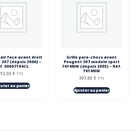
air face avant droit
Grille pare-chocs avant
207 (depuis 2006) –
Peugeot 307 modele sport
f. 00007104CL
7414NW (depuis 2005) – Réf.
7414NW
52,02
€
TTC
307,65
€
TTC
outer au panier
Ajouter au panier