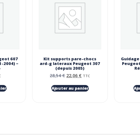
geot 607
Kit supports pare-chocs
Guidage 
1-2004) –
ard-g lateraux Peugeot 307
Peugeot 
5
(depuis 2005)
Ré
28,54
€
22,06
€
C
TTC
ier
Ajouter au panier
Aj