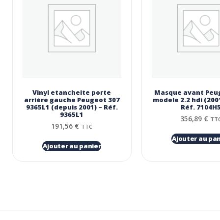
Vinyl etancheite porte
Masque avant Peu
arrière gauche Peugeot 307
modele 2.2 hdi (200
9365L1 (depuis 2001) – Réf.
Réf. 7104H
9365L1
356,89
€
TT
191,56
€
TTC
Ajouter au pan
Ajouter au panier