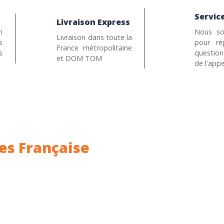
Service
Livraison Express
n
Nous so
Livraison dans toute la
s
pour ré
France métropolitaine
s
questio
et DOM TOM
de l'appe
es Française
ance.
Rhin (68) en Alsace.