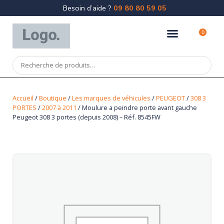
Besoin d’aide ?
09 80 80 59 05
0
Accueil
/
Boutique
/
Les marques de véhicules
/
PEUGEOT
/
308 3
PORTES
/
2007 à 2011
/ Moulure a peindre porte avant gauche
Peugeot 308 3 portes (depuis 2008) – Réf. 8545FW