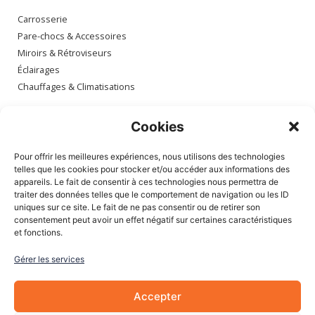
Carrosserie
Pare-chocs & Accessoires
Miroirs & Rétroviseurs
Éclairages
Chauffages & Climatisations
Espace client
Cookies
Mon compte
Pour offrir les meilleures expériences, nous utilisons des technologies
Mes commandes
telles que les cookies pour stocker et/ou accéder aux informations des
appareils. Le fait de consentir à ces technologies nous permettra de
Mes adresses
traiter des données telles que le comportement de navigation ou les ID
Mon panier
uniques sur ce site. Le fait de ne pas consentir ou de retirer son
consentement peut avoir un effet négatif sur certaines caractéristiques
et fonctions.
Informations
Gérer les services
À Propos de nous
Blog
Accepter
Contactez-nous