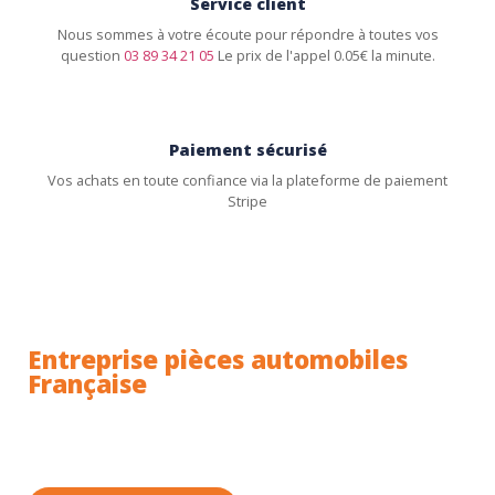
Service client
Nous sommes à votre écoute pour répondre à toutes vos
question
03 89 34 21 05
Le prix de l'appel 0.05€ la minute.
Paiement sécurisé
Vos achats en toute confiance via la plateforme de paiement
Stripe
Entreprise pièces automobiles
Française
Toutes nos pièces sont expédiées depuis la France.
Nous sommes basés à Wittenheim dans le Haut-
Rhin (68) en Alsace.