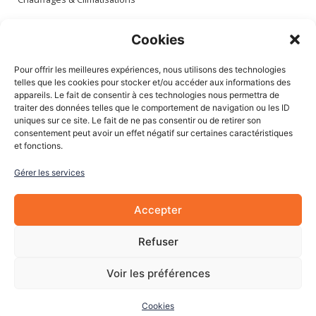
Espace client
Cookies
Mon compte
Pour offrir les meilleures expériences, nous utilisons des technologies
Mes commandes
telles que les cookies pour stocker et/ou accéder aux informations des
appareils. Le fait de consentir à ces technologies nous permettra de
Mes adresses
traiter des données telles que le comportement de navigation ou les ID
Mon panier
uniques sur ce site. Le fait de ne pas consentir ou de retirer son
consentement peut avoir un effet négatif sur certaines caractéristiques
et fonctions.
Informations
Gérer les services
À Propos de nous
Blog
Accepter
Contactez-nous
Mentions légales
Refuser
CGV
Cookies
Voir les préférences
Cookies
© 2022 Les Pièces Auto Pro. Tous droits réservés