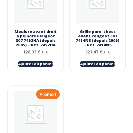
Moulure avant droit
Grille pare-chocs
a peindre Peugeot
avant Peugeot 307
307 7452HA (depuis
7414NS (depuis 2005)
2005) – Réf. 7452HA
– Réf. 7414NS
128,03
€
321,47
€
TTC
TTC
Ajouter au panier
Ajouter au panier
Promo !