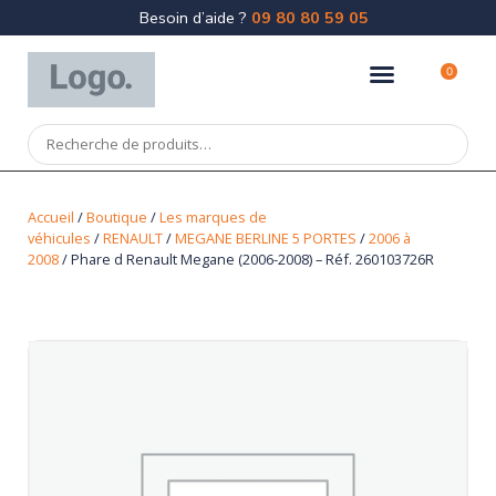
Besoin d’aide ?
09 80 80 59 05
0
Accueil
/
Boutique
/
Les marques de
véhicules
/
RENAULT
/
MEGANE BERLINE 5 PORTES
/
2006 à
2008
/ Phare d Renault Megane (2006-2008) – Réf. 260103726R