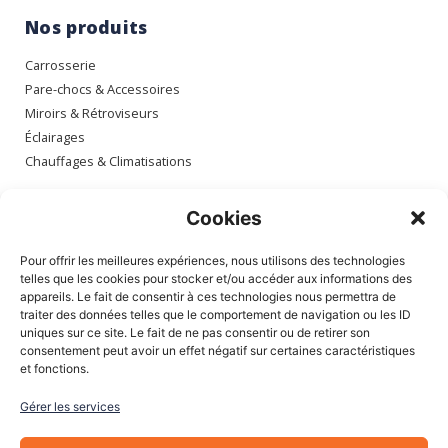
Nos produits
Carrosserie
Pare-chocs & Accessoires
Miroirs & Rétroviseurs
Éclairages
Chauffages & Climatisations
Espace client
Cookies
Mon compte
Pour offrir les meilleures expériences, nous utilisons des technologies
Mes commandes
telles que les cookies pour stocker et/ou accéder aux informations des
appareils. Le fait de consentir à ces technologies nous permettra de
Mes adresses
traiter des données telles que le comportement de navigation ou les ID
Mon panier
uniques sur ce site. Le fait de ne pas consentir ou de retirer son
consentement peut avoir un effet négatif sur certaines caractéristiques
et fonctions.
Informations
Gérer les services
À Propos de nous
Blog