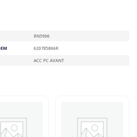
RN5906
OEM
620785866R
ACC PC AVANT