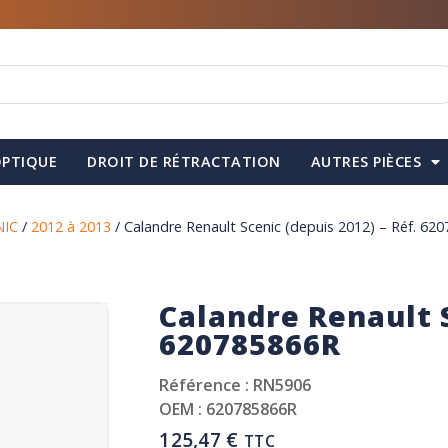
PTIQUE
DROIT DE RÉTRACTATION
AUTRES PIÈCES
NIC
/
2012 à 2013
/ Calandre Renault Scenic (depuis 2012) – Réf. 62
Calandre Renault S
620785866R
Référence : RN5906
OEM : 620785866R
125,47
€
TTC