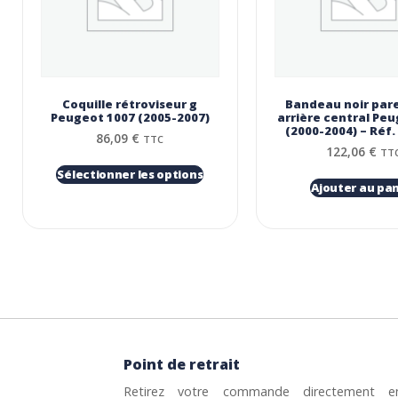
Coquille rétroviseur g
Bandeau noir par
Peugeot 1007 (2005-2007)
arrière central Pe
(2000-2004) – Réf.
86,09
€
TTC
122,06
€
TT
Sélectionner les options
Ajouter au pan
Point de retrait
Retirez votre commande directement e