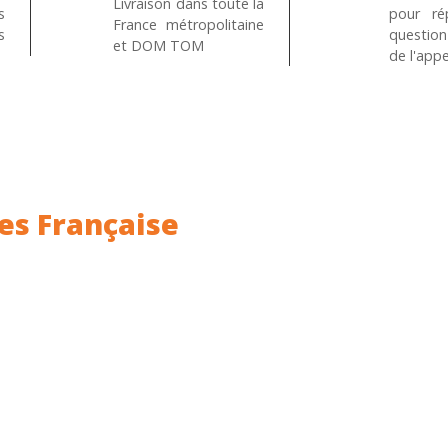
Livraison dans toute la
s
pour ré
France métropolitaine
s
questio
et DOM TOM
de l'appe
es Française
ance.
Rhin (68) en Alsace.