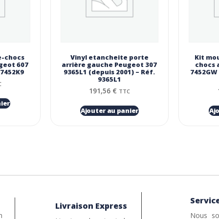
e-chocs
Vinyl etancheite porte
Kit mou
ugeot 607
arrière gauche Peugeot 307
chocs 
 7452K9
9365L1 (depuis 2001) – Réf.
7452GW (
9365L1
C
191,56
€
TTC
ier
Ajouter au panier
Aj
Service
Livraison Express
n
Nous so