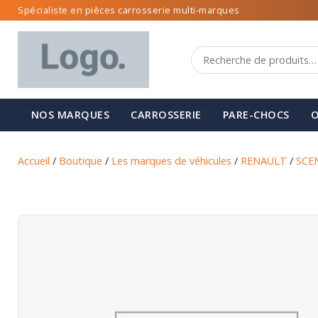
Spécialiste en pièces carrosserie multi-marques
NOS MARQUES
CARROSSERIE
PARE-CHOCS
O
Accueil
/
Boutique
/
Les marques de véhicules
/
RENAULT
/
SCE