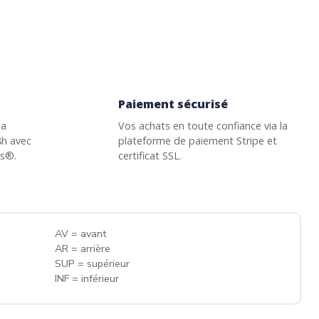
Paiement sécurisé
la
Vos achats en toute confiance via la
8h avec
plateforme de paiement Stripe et
ss®.
certificat SSL.
AV = avant
AR = arrière
SUP = supérieur
INF = inférieur