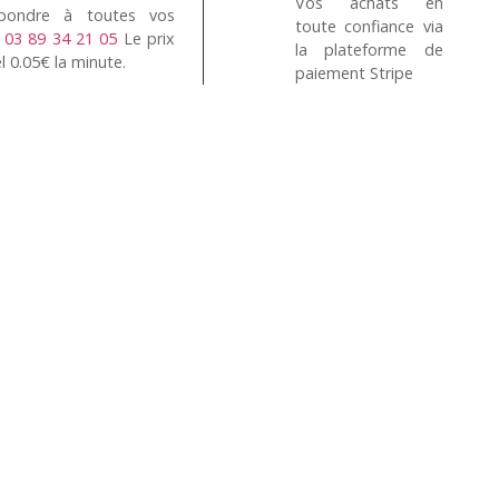
Vos achats en
pondre à toutes vos
toute confiance via
n
03 89 34 21 05
Le prix
la plateforme de
l 0.05€ la minute.
paiement Stripe