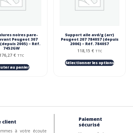
lures noires pare-
Support aile avd/g (arr)
avant Peugeot 307
Peugeot 207 7840S7 (depuis
depuis 2005) – Réf.
2006) – Réf. 7840S7
7452GW
118,15
€
TTC
176,27
€
TTC
Sélectionner les options
outer au panier
Paiement
 client
sécurisé
mmes à votre écoute