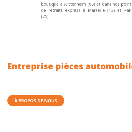
boutique à Wittenheim (68) et dans nos point
de retraits express à Marseille (13) et Pari
(75).
Entreprise pièces automobil
Toutes nos pièces sont expédiées depuis la Fr
Nous sommes basés à Wittenheim dans le Haut-
À PROPOS DE NOUS