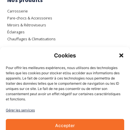
Nos produits
Carrosserie
Pare-chocs & Accessoires
Miroirs & Rétroviseurs
Éclairages
Chauffages & Climatisations
Espace client
Cookies
Mon compte
Pour offrir les meilleures expériences, nous utilisons des technologies
Mes commandes
telles que les cookies pour stocker et/ou accéder aux informations des
appareils. Le fait de consentir à ces technologies nous permettra de
Mes adresses
traiter des données telles que le comportement de navigation ou les ID
Mon panier
uniques sur ce site. Le fait de ne pas consentir ou de retirer son
consentement peut avoir un effet négatif sur certaines caractéristiques
et fonctions.
Informations
Gérer les services
À Propos de nous
Blog
Accepter
Contactez-nous