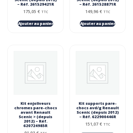
– Réf. 261529421R
– Réf. 261528871R
175,05
€
149,96
€
TTC
TTC
Ajouter au panier
Ajouter au panier
Kit enjoliveurs
Kit supports pare-
chromes pare-chocs
chocs avd/g Renault
avant Renault
Scenic (depuis 2012)
Scenic > (depuis
– Réf. 622900446R
2012) – Réf.
151,07
€
TTC
620724985R
91,93
€