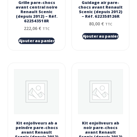
Grille pare-chocs
Guidage air pare-
avant central noire
chocs avant Renault
Renault Scenic
Scenic (depuis 2012)
(depuis 2012) – Réf.
– Réf. 622358126R
622543518R
80,00
€
TTC
222,06
€
TTC
Ajouter au panier
Ajouter au panier
Kit enjoliveurs ab a
Kit enjoliveurs ab
peindre pare-chocs
noir pare-chocs
avant Renault
avant Renault
Scenic (depuis 2012)
Scenic (depuis 2012)