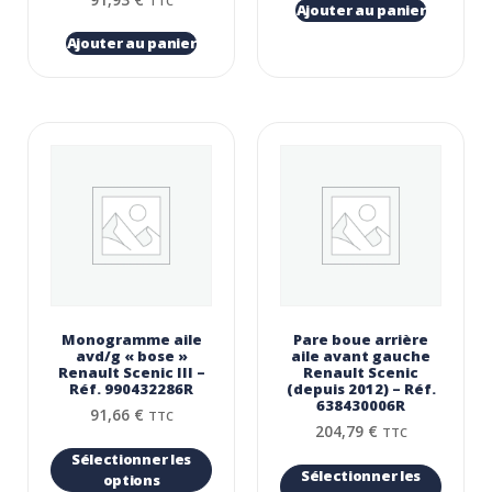
TTC
Ajouter au panier
Ajouter au panier
Monogramme aile
Pare boue arrière
avd/g « bose »
aile avant gauche
Renault Scenic III –
Renault Scenic
Réf. 990432286R
(depuis 2012) – Réf.
638430006R
91,66
€
TTC
204,79
€
TTC
Sélectionner les
Sélectionner les
options