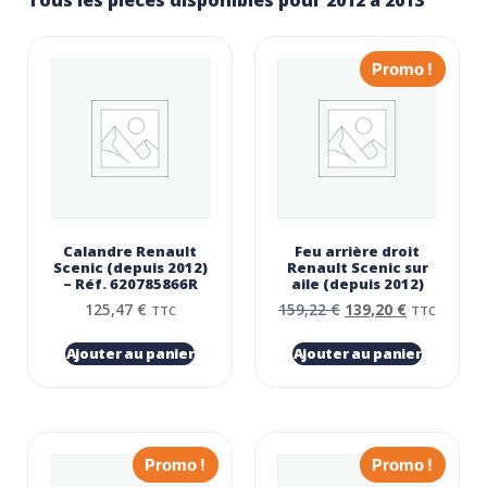
Tous les pièces disponibles pour 2012 à 2013
Promo !
Calandre Renault
Feu arrière droit
Scenic (depuis 2012)
Renault Scenic sur
– Réf. 620785866R
aile (depuis 2012)
125,47
€
159,22
€
139,20
€
TTC
TTC
Ajouter au panier
Ajouter au panier
Promo !
Promo !