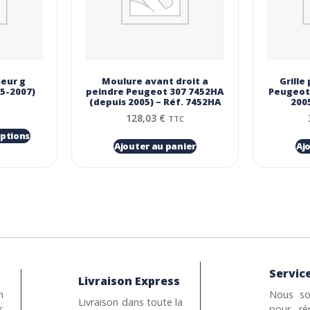
seur g
Moulure avant droit a
Grille
5-2007)
peindre Peugeot 307 7452HA
Peugeot
(depuis 2005) – Réf. 7452HA
2005
128,03
€
TTC
options
Ajouter au panier
Aj
Service
Livraison Express
n
Nous so
Livraison dans toute la
s
pour ré