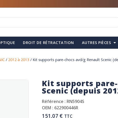
PTIQUE
DROIT DE RÉTRACTATION
AUTRES PIÈCES
NIC
/
2012 à 2013
/ Kit supports pare-chocs avd/g Renault Scenic (d
Kit supports pare
Scenic (depuis 201
Référence : RN5904S
OEM : 622900446R
151,07
€
TTC