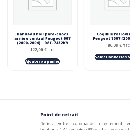
Bandeau noir pare-chocs
Coquille rétrovi
arrière central Peugeot 607
Peugeot 1007 (200
(2000-2004) – Réf. 7452K9
86,09
€
TTC
122,06
€
TTC
Sélectionner les 
Ajouter au panier
Point de retrait
Retirez votre commande directement e
boutique à Wittenheim (68) et dans nos point