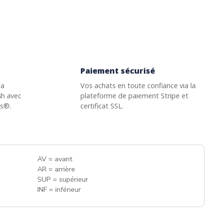
Paiement sécurisé
la
Vos achats en toute confiance via la
8h avec
plateforme de paiement Stripe et
ss®.
certificat SSL.
AV = avant
AR = arrière
SUP = supérieur
INF = inférieur