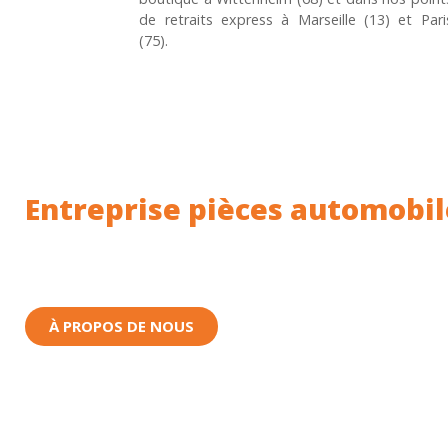
de retraits express à Marseille (13) et Pari
(75).
Entreprise pièces automobil
Toutes nos pièces sont expédiées depuis la Fr
Nous sommes basés à Wittenheim dans le Haut-
À PROPOS DE NOUS