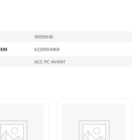
RN5904S
OEM
622900446R
ACC PC AVANT