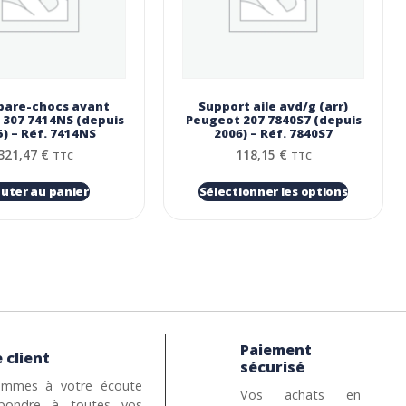
 pare-chocs avant
Support aile avd/g (arr)
 307 7414NS (depuis
Peugeot 207 7840S7 (depuis
) – Réf. 7414NS
2006) – Réf. 7840S7
321,47
€
118,15
€
TTC
TTC
outer au panier
Sélectionner les options
Paiement
 client
sécurisé
mmes à votre écoute
Vos achats en
pondre à toutes vos