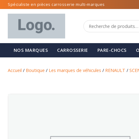
Spécialiste en pièces carrosserie multi-marques
NOS MARQUES
CARROSSERIE
PARE-CHOCS
O
Accueil
/
Boutique
/
Les marques de véhicules
/
RENAULT
/
SCE