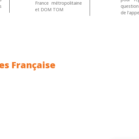
France métropolitaine
s
questio
et DOM TOM
de l'appe
es Française
ance.
Rhin (68) en Alsace.