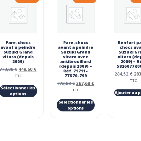
Pare-chocs
Pare-chocs
Renfort p
avant a peindre
avant a peindre
chocs av
Suzuki Grand
Suzuki Grand
Suzuki Gr
vitara (depuis
vitara avec
vitara (de
2009)
antibrouillard
2009) – R
(depuis 2009) –
5826077K0
773,88
€
448,60
€
Réf. 71711-
284,52
€
28
77K70-799
TTC
TTC
773,88
€
367,68
€
Sélectionner les
TTC
Ajouter au p
options
Sélectionner les
options