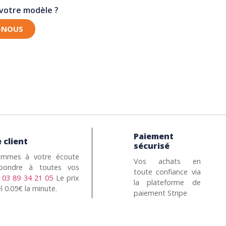
 votre modèle ?
-NOUS
Paiement
 client
sécurisé
mmes à votre écoute
Vos achats en
pondre à toutes vos
toute confiance via
n
03 89 34 21 05
Le prix
la plateforme de
l 0.05€ la minute.
paiement Stripe