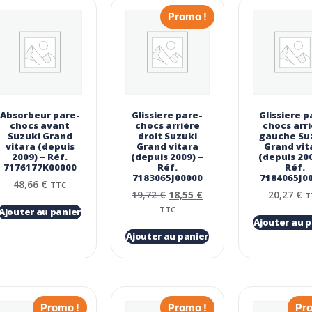
Promo !
Absorbeur pare-
Glissiere pare-
Glissiere p
chocs avant
chocs arrière
chocs arr
Suzuki Grand
droit Suzuki
gauche Su
vitara (depuis
Grand vitara
Grand vit
2009) – Réf.
(depuis 2009) –
(depuis 200
7176177K00000
Réf.
Réf.
7183065J00000
7184065J0
48,66
€
TTC
19,72
€
18,55
€
20,27
€
T
TTC
Ajouter au panier
Ajouter au p
Ajouter au panier
Promo !
Promo !
Pr