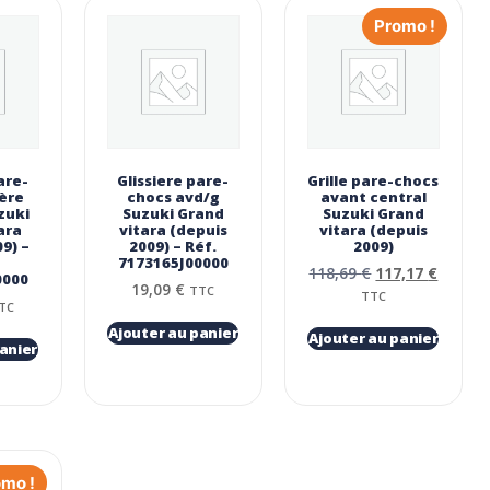
Promo !
are-
Glissiere pare-
Grille pare-chocs
ière
chocs avd/g
avant central
zuki
Suzuki Grand
Suzuki Grand
ara
vitara (depuis
vitara (depuis
9) –
2009) – Réf.
2009)
7173165J00000
118,69
€
117,17
€
0000
19,09
€
TTC
TTC
TC
Ajouter au panier
Ajouter au panier
anier
omo !