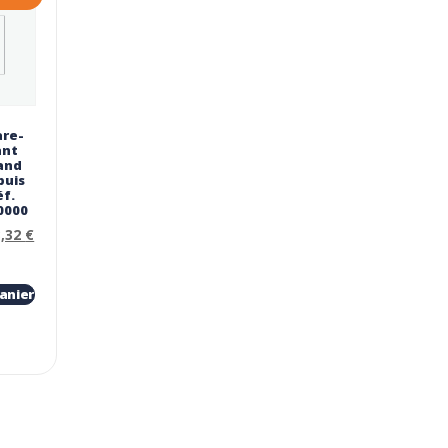
are-
ant
and
puis
éf.
0000
3,32
€
anier