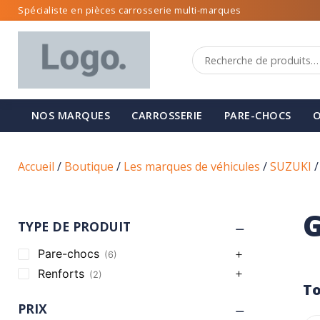
Spécialiste en pièces carrosserie multi-marques
NOS MARQUES
CARROSSERIE
PARE-CHOCS
O
Accueil
/
Boutique
/
Les marques de véhicules
/
SUZUKI
G
TYPE DE PRODUIT
Pare-chocs
(6)
Renforts
(2)
To
PRIX