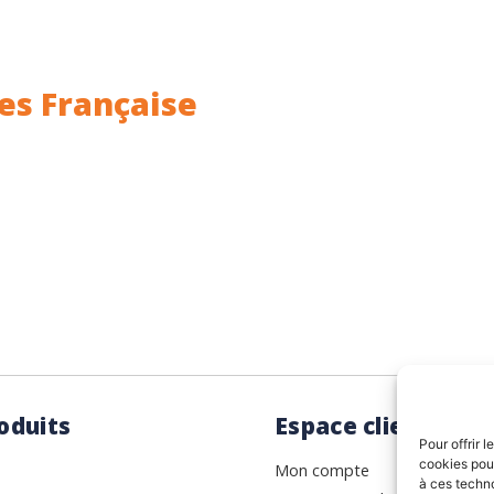
es Française
ance.
Rhin (68) en Alsace.
oduits
Espace client
Pour offrir 
cookies pour
Mon compte
à ces techn