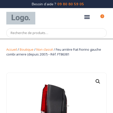
Besoin d’aide ?
09 80 80 59 05
0
Accueil
/
Boutique
/
Non classé
/ Feu arrière Fiat Fiorino gauche
combi arriere (depuis 2007) – Réf. FT86381