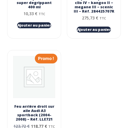
super degrippant
clio IV – kangoo II –
400 ml
megane III – scenic
III – Réf. 284425707R
10,33
€
TTC
275,73
€
TTC
Ajouter au panier
Ajouter au panier
Promo !
Feu arrière droit sur
aile Audi A3
sportback (2004-
2008) – Réf. LLE721
123,72
€
118,77
€
TTC