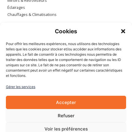
Miroirs & Rétroviseurs
Éclairages
Chauffages & Climatisations
Espace client
Cookies
Mon compte
Pour offrir les meilleures expériences, nous utilisons des technologies
Mes commandes
telles que les cookies pour stocker et/ou accéder aux informations des
appareils. Le fait de consentir à ces technologies nous permettra de
Mes adresses
traiter des données telles que le comportement de navigation ou les ID
Mon panier
uniques sur ce site. Le fait de ne pas consentir ou de retirer son
consentement peut avoir un effet négatif sur certaines caractéristiques
et fonctions.
Informations
Gérer les services
À Propos de nous
Blog
Accepter
Contactez-nous
Mentions légales
Refuser
CGV
Cookies
Voir les préférences