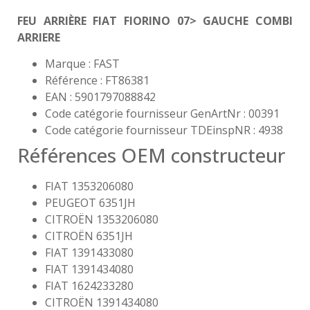
FEU ARRIÈRE FIAT FIORINO 07> GAUCHE COMBI
ARRIERE
Marque : FAST
Référence : FT86381
EAN : 5901797088842
Code catégorie fournisseur GenArtNr : 00391
Code catégorie fournisseur TDEinspNR : 4938
Références OEM constructeur
FIAT 1353206080
PEUGEOT 6351JH
CITROËN 1353206080
CITROËN 6351JH
FIAT 1391433080
FIAT 1391434080
FIAT 1624233280
CITROËN 1391434080