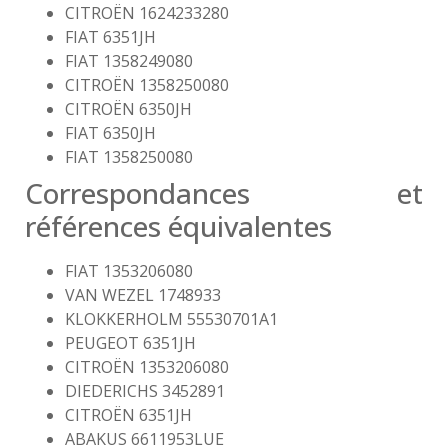
CITROËN 1624233280
FIAT 6351JH
FIAT 1358249080
CITROËN 1358250080
CITROËN 6350JH
FIAT 6350JH
FIAT 1358250080
Correspondances et
références équivalentes
FIAT 1353206080
VAN WEZEL 1748933
KLOKKERHOLM 55530701A1
PEUGEOT 6351JH
CITROËN 1353206080
DIEDERICHS 3452891
CITROËN 6351JH
ABAKUS 6611953LUE