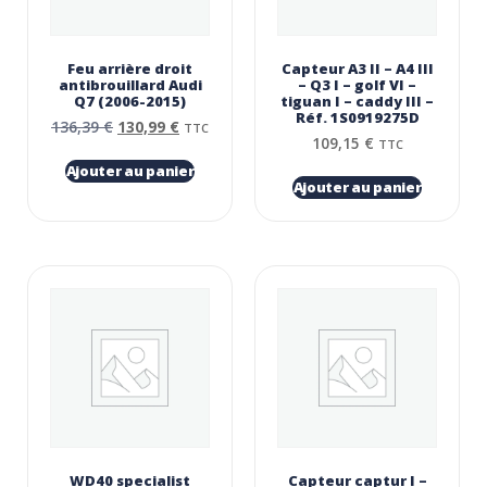
Feu arrière droit
Capteur A3 II – A4 III
antibrouillard Audi
– Q3 I – golf VI –
Q7 (2006-2015)
tiguan I – caddy III –
Réf. 1S0919275D
136,39
€
130,99
€
TTC
109,15
€
TTC
Ajouter au panier
Ajouter au panier
WD40 specialist
Capteur captur I –