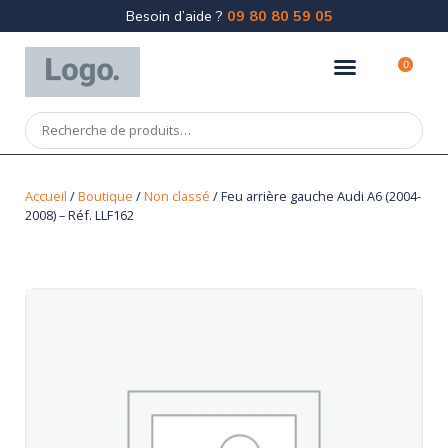
Besoin d’aide ?
09 80 80 59 05
0
Accueil
/
Boutique
/
Non classé
/ Feu arrière gauche Audi A6 (2004-
2008) – Réf. LLF162