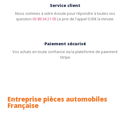
Service client
Nous sommes à votre écoute pour répondre à toutes vos
question
03 89 34 21 05
Le prix de l'appel 0.05€ la minute.
Paiement sécurisé
Vos achats en toute confiance via la plateforme de paiement
Stripe
Entreprise pièces automobiles
Française
Toutes nos pièces sont expédiées depuis la France.
Nous sommes basés à Wittenheim dans le Haut-
Rhin (68) en Alsace.