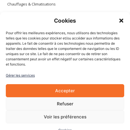
Chauffages & Climatisations
Espace client
Cookies
Mon compte
Pour offrir les meilleures expériences, nous utilisons des technologies
Mes commandes
telles que les cookies pour stocker et/ou accéder aux informations des
appareils. Le fait de consentir à ces technologies nous permettra de
Mes adresses
traiter des données telles que le comportement de navigation ou les ID
Mon panier
uniques sur ce site. Le fait de ne pas consentir ou de retirer son
consentement peut avoir un effet négatif sur certaines caractéristiques
et fonctions.
Informations
Gérer les services
À Propos de nous
Blog
Accepter
Contactez-nous
Mentions légales
Refuser
CGV
Cookies
Voir les préférences