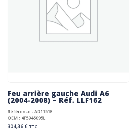
Feu arrière gauche Audi A6
(2004-2008) – Réf. LLF162
Référence : AD1151E
OEM : 4F5945095L
304,36
€
TTC