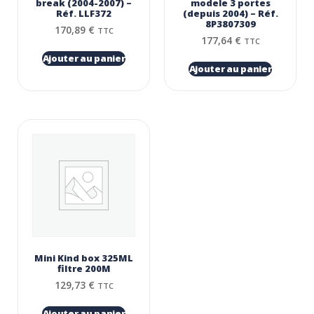
break (2004-2007) –
modele 3 portes
Réf. LLF372
(depuis 2004) – Réf.
8P3807309
170,89
€
TTC
177,64
€
TTC
Ajouter au panier
Ajouter au panier
Mini Kind box 325ML
filtre 200Μ
129,73
€
TTC
Ajouter au panier