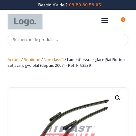
Besoin d’aide ?
09 80 80 59 05
0
Accueil
/
Boutique
/
Non classé
/ Lame d`essuie-glace Fiat Fiorino
set avant g+d plat (depuis 2007) – Réf. FT93239