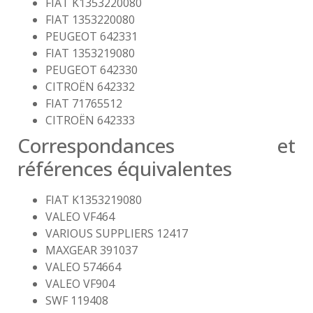
FIAT K1353220080
FIAT 1353220080
PEUGEOT 642331
FIAT 1353219080
PEUGEOT 642330
CITROËN 642332
FIAT 71765512
CITROËN 642333
Correspondances et
références équivalentes
FIAT K1353219080
VALEO VF464
VARIOUS SUPPLIERS 12417
MAXGEAR 391037
VALEO 574664
VALEO VF904
SWF 119408