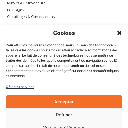
Miroirs & Rétroviseurs
Éclairages
Chauffages & Climatisations
Espace client
Cookies
Mon compte
Pour offrir les meilleures expériences, nous utilisons des technologies
Mes commandes
telles que les cookies pour stocker et/ou accéder aux informations des
appareils. Le fait de consentir à ces technologies nous permettra de
Mes adresses
traiter des données telles que le comportement de navigation ou les ID
Mon panier
uniques sur ce site. Le fait de ne pas consentir ou de retirer son
consentement peut avoir un effet négatif sur certaines caractéristiques
et fonctions.
Informations
Gérer les services
À Propos de nous
Blog
Accepter
Contactez-nous
Mentions légales
Refuser
CGV
Cookies
Voir les préférences