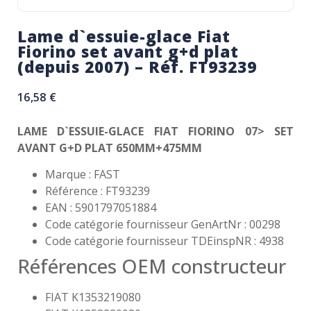
Lame d`essuie-glace Fiat
Fiorino set avant g+d plat
(depuis 2007) – Réf. FT93239
16,58
€
LAME D`ESSUIE-GLACE FIAT FIORINO 07> SET
AVANT G+D PLAT 650MM+475MM
Marque : FAST
Référence : FT93239
EAN : 5901797051884
Code catégorie fournisseur GenArtNr : 00298
Code catégorie fournisseur TDEinspNR : 4938
Références OEM constructeur
FIAT K1353219080