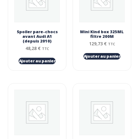
Spoiler pare-chocs
Mini Kind box 325ML
avant Audi A1
filtre 200Μ
(depuis 2010)
129,73
€
TTC
48,28
€
TTC
Ajouter au panier
Ajouter au panier