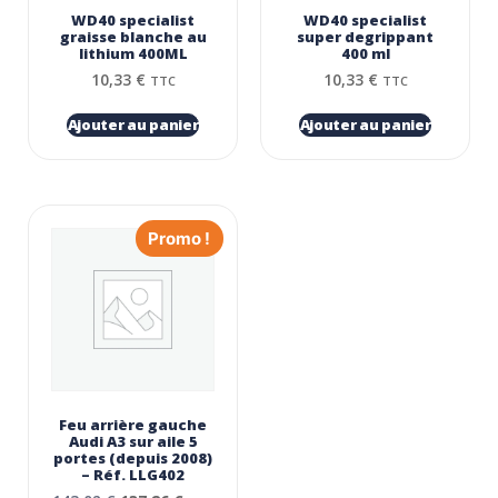
WD40 specialist
WD40 specialist
graisse blanche au
super degrippant
lithium 400ML
400 ml
10,33
€
10,33
€
TTC
TTC
Ajouter au panier
Ajouter au panier
Promo !
Feu arrière gauche
Audi A3 sur aile 5
portes (depuis 2008)
– Réf. LLG402