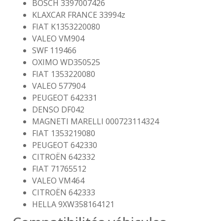
BOSCH 3397007426
KLAXCAR FRANCE 33994z
FIAT K1353220080
VALEO VM904
SWF 119466
OXIMO WD350525
FIAT 1353220080
VALEO 577904
PEUGEOT 642331
DENSO DF042
MAGNETI MARELLI 000723114324
FIAT 1353219080
PEUGEOT 642330
CITROËN 642332
FIAT 71765512
VALEO VM464
CITROËN 642333
HELLA 9XW358164121