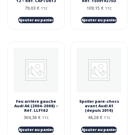
12 – Réf. CAPTUR13
Réf. 1S0919275D
79,03
€
109,15
€
TTC
TTC
Ajouter au panier
Ajouter au panier
Feu arrière gauche
Spoiler pare-chocs
Audi A6 (2004-2008) –
avant Audi A1
Réf. LLF162
(depuis 2010)
304,36
€
48,28
€
TTC
TTC
Ajouter au panier
Ajouter au panier