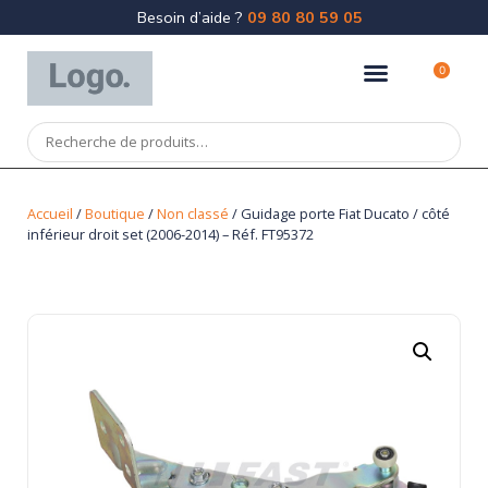
Besoin d’aide ?
09 80 80 59 05
0
Accueil
/
Boutique
/
Non classé
/ Guidage porte Fiat Ducato / côté
inférieur droit set (2006-2014) – Réf. FT95372