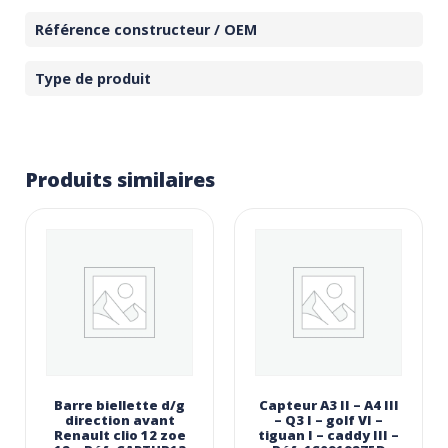
Référence constructeur / OEM
Type de produit
Produits similaires
Barre biellette d/g
Capteur A3 II – A4 III
direction avant
– Q3 I – golf VI –
Renault clio 12 zoe
tiguan I – caddy III –