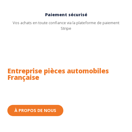
Paiement sécurisé
Vos achats en toute confiance via la plateforme de paiement
Stripe
Entreprise pièces automobiles
Française
Toutes nos pièces sont expédiées depuis la France.
Nous sommes basés à Wittenheim dans le Haut-
Rhin (68) en Alsace.
À PROPOS DE NOUS