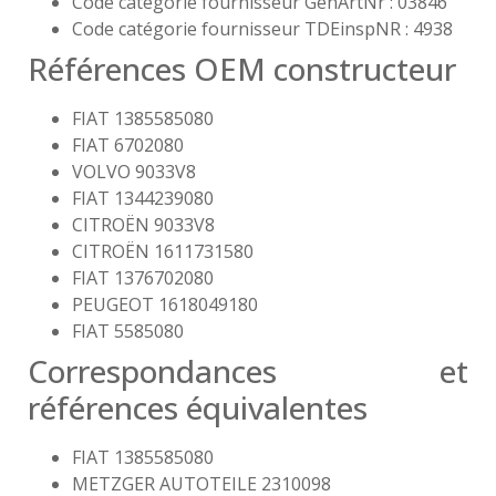
Code catégorie fournisseur GenArtNr : 03846
Code catégorie fournisseur TDEinspNR : 4938
Références OEM constructeur
FIAT 1385585080
FIAT 6702080
VOLVO 9033V8
FIAT 1344239080
CITROËN 9033V8
CITROËN 1611731580
FIAT 1376702080
PEUGEOT 1618049180
FIAT 5585080
Correspondances et
références équivalentes
FIAT 1385585080
METZGER AUTOTEILE 2310098