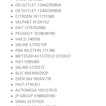
OE OUTLET 1344239080A
OE OUTLET 1344239080B
CITROËN 1611731580
VELPART VCDK102
FIAT 1376702080
PEUGEOT 1618049180
VAICO 240506
SRLINE 5770Z72P
FEBI BILSTEIN 171780
METZGER AUTOTEILE 2310037
FIAT 5585080
SRLINE 5770Z72
BLIC 6003000292P
ESEN SKV 96SKV776
FAST FT95351
AUTOMEGA 100107010
JP GROUP 3188600180
SWAG 33101026