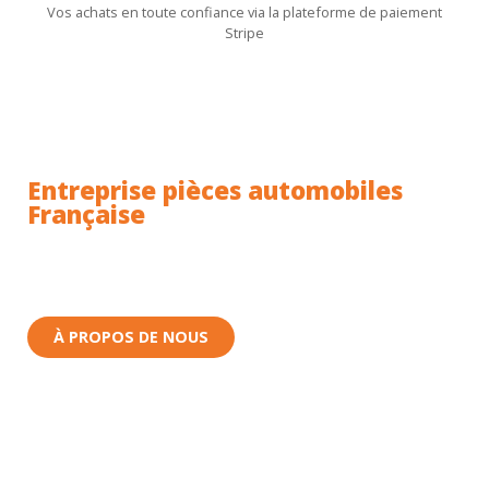
Vos achats en toute confiance via la plateforme de paiement
Stripe
Entreprise pièces automobiles
Française
Toutes nos pièces sont expédiées depuis la France.
Nous sommes basés à Wittenheim dans le Haut-
Rhin (68) en Alsace.
À PROPOS DE NOUS