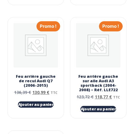
Promo !
Promo !
Feu arrière gauche
Feu arrière gauche
de recul Audi Q7
sur aile Audi A3
(2006-2015)
sportback (2004-
2008) – Réf. LLE722
136,39
€
130,99
€
TTC
123,72
€
118,77
€
TTC
Ajouter au panier
Ajouter au panier