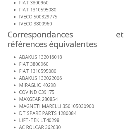
FIAT 3800960
FIAT 1310595080
IVECO 500329775
IVECO 3800960
Correspondances et
références équivalentes
ABAKUS 132016018
FIAT 3800960
FIAT 1310595080
ABAKUS 132022006
MIRAGLIO 40298
COVIND C39175
MAXGEAR 280854
MAGNETI MARELLI 350105030900
DT SPARE PARTS 1280084
LIFT-TEK LT40298
AC ROLCAR 362630