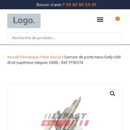
Besoin d’aide ?
09 80 80 59 05
0
Accueil
/
Boutique
/
Non classé
/ Serrure de porte Iveco Daily côté
droit supérieur (depuis 2000) – Réf. FT95374