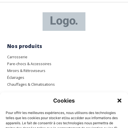
Nos produits
Carrosserie
Pare-chocs & Accessoires
Miroirs & Rétroviseurs
Éclairages
Chauffages & Climatisations
Espace client
Cookies
Mon compte
Pour offrir les meilleures expériences, nous utilisons des technologies
Mes commandes
telles que les cookies pour stocker et/ou accéder aux informations des
appareils. Le fait de consentir à ces technologies nous permettra de
Mes adresses