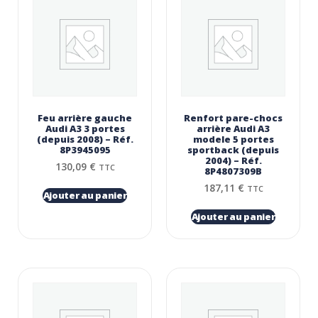
Feu arrière gauche
Renfort pare-chocs
Audi A3 3 portes
arrière Audi A3
(depuis 2008) – Réf.
modele 5 portes
8P3945095
sportback (depuis
2004) – Réf.
130,09
€
TTC
8P4807309B
187,11
€
TTC
Ajouter au panier
Ajouter au panier