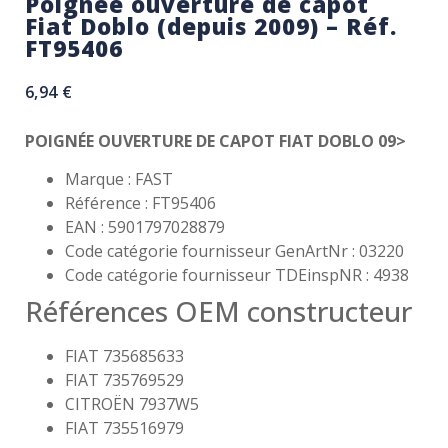
Poignée ouverture de capot
Fiat Doblo (depuis 2009) – Réf.
FT95406
6,94
€
POIGNÉE OUVERTURE DE CAPOT FIAT DOBLO 09>
Marque : FAST
Référence : FT95406
EAN : 5901797028879
Code catégorie fournisseur GenArtNr : 03220
Code catégorie fournisseur TDEinspNR : 4938
Références OEM constructeur
FIAT 735685633
FIAT 735769529
CITROËN 7937W5
FIAT 735516979