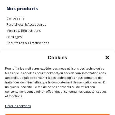
Nos produits
Carrosserie
Pare-chocs & Accessoires
Miroirs & Rétroviseurs
Éclairages
Chauffages & Climatisations
Espace client
Cookies
Mon compte
Pour offrir les meilleures expériences, nous utilisons des technologies
Mes commandes
telles que les cookies pour stocker et/ou accéder aux informations des
appareils. Le fait de consentir à ces technologies nous permettra de
Mes adresses
traiter des données telles que le comportement de navigation ou les ID
Mon panier
uniques sur ce site. Le fait de ne pas consentir ou de retirer son
consentement peut avoir un effet négatif sur certaines caractéristiques
et fonctions.
Informations
Gérer les services
À Propos de nous
Blog