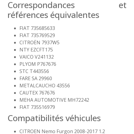
Correspondances et
références équivalentes
FIAT 735685633
FIAT 735769529
CITROËN 7937W5
NTY EZCFT175
VAICO V241132
PLYOM P767676
STC T443556
FARE SA 29960
METALCAUCHO 43556
CAUTEX 767676
MEHA AUTOMOTIVE MH72242
FIAT 735516979
Compatibilités véhicules
CITROEN Nemo Furgon 2008-2017 1.2