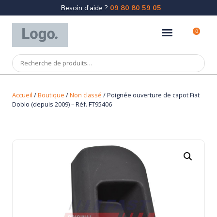
Besoin d’aide ?
09 80 80 59 05
0
Accueil
/
Boutique
/
Non classé
/ Poignée ouverture de capot Fiat
Doblo (depuis 2009) – Réf. FT95406