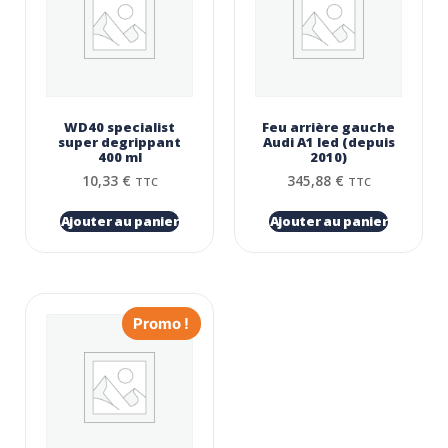
WD40 specialist
Feu arrière gauche
super degrippant
Audi A1 led (depuis
400 ml
2010)
10,33
€
345,88
€
TTC
TTC
Ajouter au panier
Ajouter au panier
Promo !