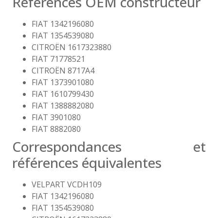
Références OEM constructeur
FIAT 1342196080
FIAT 1354539080
CITROËN 1617323880
FIAT 71778521
CITROËN 8717A4
FIAT 1373901080
FIAT 1610799430
FIAT 1388882080
FIAT 3901080
FIAT 8882080
Correspondances et
références équivalentes
VELPART VCDH109
FIAT 1342196080
FIAT 1354539080