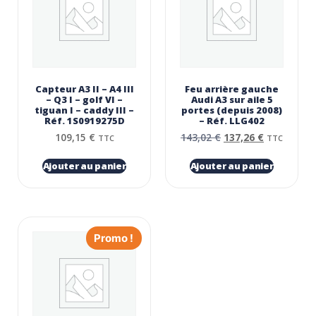
Capteur A3 II – A4 III
Feu arrière gauche
– Q3 I – golf VI –
Audi A3 sur aile 5
tiguan I – caddy III –
portes (depuis 2008)
Réf. 1S0919275D
– Réf. LLG402
109,15
€
143,02
€
137,26
€
TTC
TTC
Ajouter au panier
Ajouter au panier
Promo !