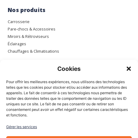
Nos produits
Carrosserie
Pare-chocs & Accessoires
Miroirs & Rétroviseurs
Éclairages
Chauffages & Climatisations
Espace client
Cookies
Mon compte
Pour offrir les meilleures expériences, nous utilisons des technologies
Mes commandes
telles que les cookies pour stocker et/ou accéder aux informations des
appareils. Le fait de consentir à ces technologies nous permettra de
Mes adresses
traiter des données telles que le comportement de navigation ou les ID
Mon panier
uniques sur ce site. Le fait de ne pas consentir ou de retirer son
consentement peut avoir un effet négatif sur certaines caractéristiques
et fonctions.
Informations
Gérer les services
À Propos de nous
Blog