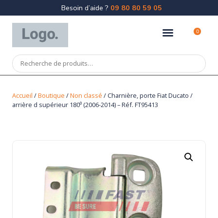
Besoin d’aide ?
09 80 80 59 05
0
Accueil
/
Boutique
/
Non classé
/ Charnière, porte Fiat Ducato /
arrière d supérieur 180⁰ (2006-2014) – Réf. FT95413