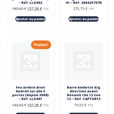
– Réf. LLG402
III – Réf. 284425707R
143,02
€
137,26
€
275,73
€
TTC
TTC
Ajouter au panier
Ajouter au panier
Promo !
Feu arrière droit
Barre biellette d/g
Audi A3 sur aile 5
direction avant
portes (depuis 2008)
Renault clio 12 zoe
– Réf. LLG401
12 – Réf. CAPTUR13
143,02
€
137,26
€
79,03
€
TTC
TTC