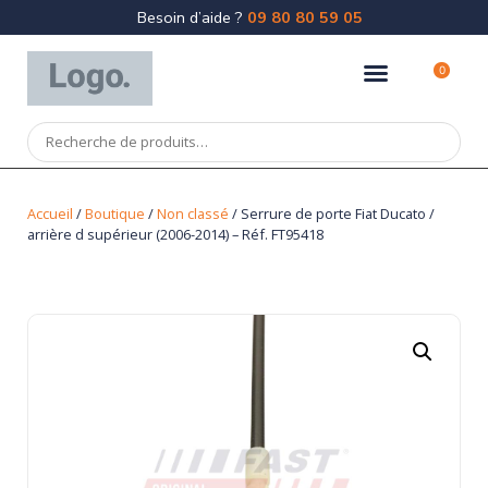
Besoin d’aide ?
09 80 80 59 05
0
Accueil
/
Boutique
/
Non classé
/ Serrure de porte Fiat Ducato /
arrière d supérieur (2006-2014) – Réf. FT95418