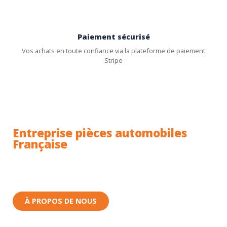
Paiement sécurisé
Vos achats en toute confiance via la plateforme de paiement
Stripe
Entreprise pièces automobiles
Française
Toutes nos pièces sont expédiées depuis la France.
Nous sommes basés à Wittenheim dans le Haut-
Rhin (68) en Alsace.
À PROPOS DE NOUS