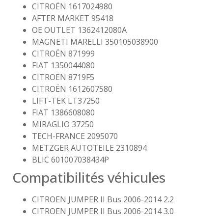
CITROËN 1617024980
AFTER MARKET 95418
OE OUTLET 1362412080A
MAGNETI MARELLI 350105038900
CITROËN 871999
FIAT 1350044080
CITROËN 8719F5
CITROËN 1612607580
LIFT-TEK LT37250
FIAT 1386608080
MIRAGLIO 37250
TECH-FRANCE 2095070
METZGER AUTOTEILE 2310894
BLIC 601007038434P
Compatibilités véhicules
CITROEN JUMPER II Bus 2006-2014 2.2
CITROEN JUMPER II Bus 2006-2014 3.0