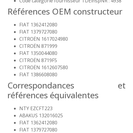
Code catégorie fournisseur TDEinspNR : 4938
Références OEM constructeur
FIAT 1362412080
FIAT 1379727080
CITROËN 1617024980
CITROËN 871999
FIAT 1350044080
CITROËN 8719F5
CITROËN 1612607580
FIAT 1386608080
Correspondances et
références équivalentes
NTY EZCFT223
ABAKUS 132016025
FIAT 1362412080
FIAT 1379727080