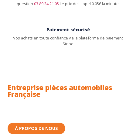
question
03 89 34 21 05
Le prix de l'appel 0.05€ la minute.
Paiement sécurisé
Vos achats en toute confiance via la plateforme de paiement
Stripe
Entreprise pièces automobiles
Française
Toutes nos pièces sont expédiées depuis la France.
Nous sommes basés à Wittenheim dans le Haut-
Rhin (68) en Alsace.
À PROPOS DE NOUS