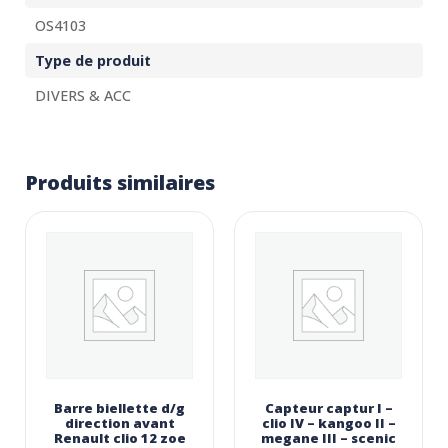
OS4103
Type de produit
DIVERS & ACC
Produits similaires
Barre biellette d/g
Capteur captur I –
direction avant
clio IV – kangoo II –
Renault clio 12 zoe
megane III – scenic