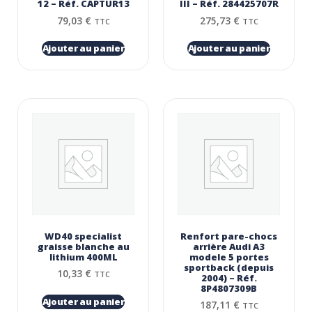
12 – Réf. CAPTUR13
III – Réf. 284425707R
79,03
€
275,73
€
TTC
TTC
Ajouter au panier
Ajouter au panier
WD40 specialist
Renfort pare-chocs
graisse blanche au
arrière Audi A3
lithium 400ML
modele 5 portes
sportback (depuis
10,33
€
TTC
2004) – Réf.
8P4807309B
Ajouter au panier
187,11
€
TTC