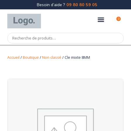
Besoin d’aide ?
09 80 80 59 05
0
Accueil
/
Boutique
/
Non classé
/ Cle mixte 8MM