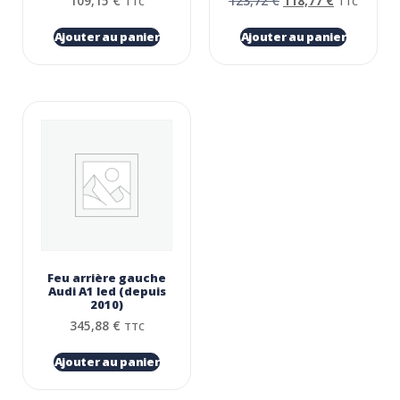
109,15
€
123,72
€
118,77
€
TTC
TTC
Ajouter au panier
Ajouter au panier
Feu arrière gauche
Audi A1 led (depuis
2010)
345,88
€
TTC
Ajouter au panier