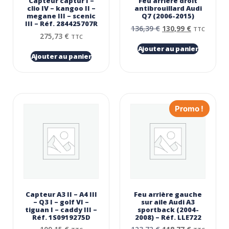
Capteur captur I –
Feu arrière droit
clio IV – kangoo II –
antibrouillard Audi
megane III – scenic
Q7 (2006-2015)
III – Réf. 284425707R
136,39
€
130,99
€
TTC
275,73
€
TTC
Ajouter au panier
Ajouter au panier
Promo !
Capteur A3 II – A4 III
Feu arrière gauche
– Q3 I – golf VI –
sur aile Audi A3
tiguan I – caddy III –
sportback (2004-
Réf. 1S0919275D
2008) – Réf. LLE722