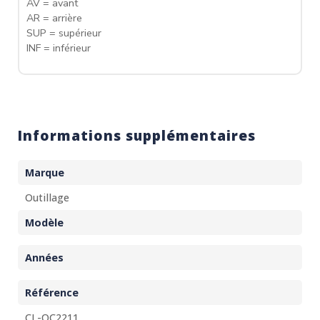
AV = avant
AR = arrière
SUP = supérieur
INF = inférieur
Informations supplémentaires
Marque
Outillage
Modèle
Années
Référence
CL-OC2211