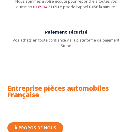
Nous sommes à votre écoute pour répondre à toutes vos
question
03 89 34 21 05
Le prix de l'appel 0.05€ la minute.
Paiement sécurisé
Vos achats en toute confiance via la plateforme de paiement
Stripe
Entreprise pièces automobiles
Française
Toutes nos pièces sont expédiées depuis la France.
Nous sommes basés à Wittenheim dans le Haut-
Rhin (68) en Alsace.
À PROPOS DE NOUS