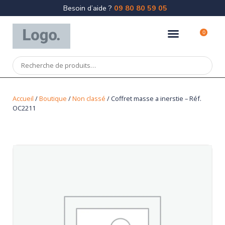
Besoin d’aide ?
09 80 80 59 05
0
Accueil
/
Boutique
/
Non classé
/ Coffret masse a inerstie – Réf.
OC2211