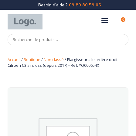
Besoin d’aide ?
09 80 80 59 05
0
Accueil
/
Boutique
/
Non classé
/ Elargisseur aile arrière droit
Citroën C3 aircross (depuis 2017) – Réf. YQ000654XT