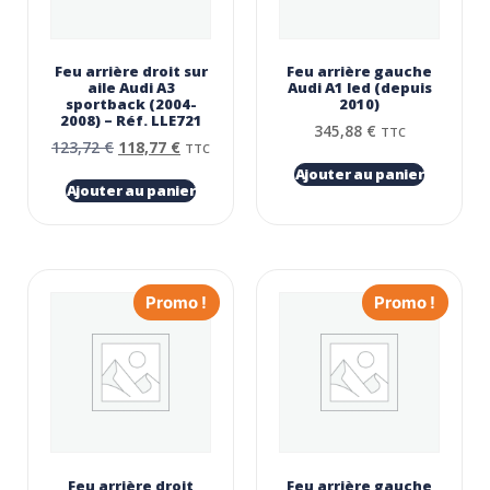
Feu arrière droit sur
Feu arrière gauche
aile Audi A3
Audi A1 led (depuis
sportback (2004-
2010)
2008) – Réf. LLE721
345,88
€
TTC
123,72
€
118,77
€
TTC
Ajouter au panier
Ajouter au panier
Promo !
Promo !
Feu arrière droit
Feu arrière gauche