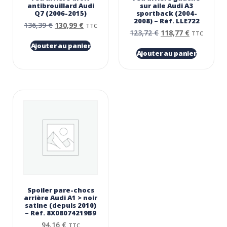
antibrouillard Audi
sur aile Audi A3
Q7 (2006-2015)
sportback (2004-
2008) – Réf. LLE722
136,39
€
130,99
€
TTC
123,72
€
118,77
€
TTC
Ajouter au panier
Ajouter au panier
Spoiler pare-chocs
arrière Audi A1 > noir
satine (depuis 2010)
– Réf. 8X08074219B9
94,16
€
TTC