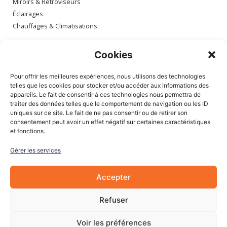
Miroirs & Rétroviseurs
Éclairages
Chauffages & Climatisations
Espace client
Cookies
Mon compte
Pour offrir les meilleures expériences, nous utilisons des technologies
Mes commandes
telles que les cookies pour stocker et/ou accéder aux informations des
appareils. Le fait de consentir à ces technologies nous permettra de
Mes adresses
traiter des données telles que le comportement de navigation ou les ID
Mon panier
uniques sur ce site. Le fait de ne pas consentir ou de retirer son
consentement peut avoir un effet négatif sur certaines caractéristiques
et fonctions.
Informations
Gérer les services
À Propos de nous
Blog
Accepter
Contactez-nous
Mentions légales
Refuser
CGV
Cookies
Voir les préférences