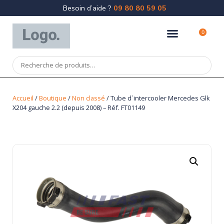
Besoin d’aide ?
09 80 80 59 05
0
Accueil
/
Boutique
/
Non classé
/ Tube d`intercooler Mercedes Glk
X204 gauche 2.2 (depuis 2008) – Réf. FT01149