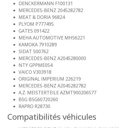
DENCKERMANN F100131
MERCEDES-BENZ 2045282782
MEAT & DORIA 96824
PLYOM P777495
GATES 091422
MEHA AUTOMOTIVE MH56221
KAMOKA 7910289
SIDAT 500762
MERCEDES-BENZ A2045280000
NTY GPPME054
VAICO V303918
ORIGINAL IMPERIUM 226219
MERCEDES-BENZ A2045282782
A.Z. MEISTERTEILE AZMT900206577
BSG BSG60720260
RAPRO R28730
Compatibilités véhicules