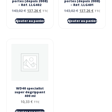
portes (depuis 2008)
portes (depuis 2008)
– Réf. LLG402
– Réf. LLG401
143,02
€
137,26
€
143,02
€
137,26
€
TTC
TTC
Ajouter au panier
Ajouter au panier
WD40 specialist
super degrippant
400 ml
10,33
€
TTC
Ajouter au panier