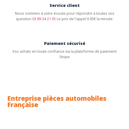
Service client
Nous sommes à votre écoute pour répondre à toutes vos
question
03 89 34 21 05
Le prix de l'appel 0.05€ la minute.
Paiement sécurisé
Vos achats en toute confiance via la plateforme de paiement
Stripe
Entreprise pièces automobiles
Française
Toutes nos pièces sont expédiées depuis la France.
Nous sommes basés à Wittenheim dans le Haut-
Rhin (68) en Alsace.