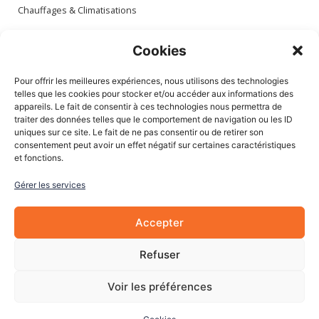
Chauffages & Climatisations
Espace client
Cookies
Mon compte
Pour offrir les meilleures expériences, nous utilisons des technologies
Mes commandes
telles que les cookies pour stocker et/ou accéder aux informations des
appareils. Le fait de consentir à ces technologies nous permettra de
Mes adresses
traiter des données telles que le comportement de navigation ou les ID
Mon panier
uniques sur ce site. Le fait de ne pas consentir ou de retirer son
consentement peut avoir un effet négatif sur certaines caractéristiques
et fonctions.
Informations
Gérer les services
À Propos de nous
Blog
Accepter
Contactez-nous
Mentions légales
Refuser
CGV
Cookies
Voir les préférences