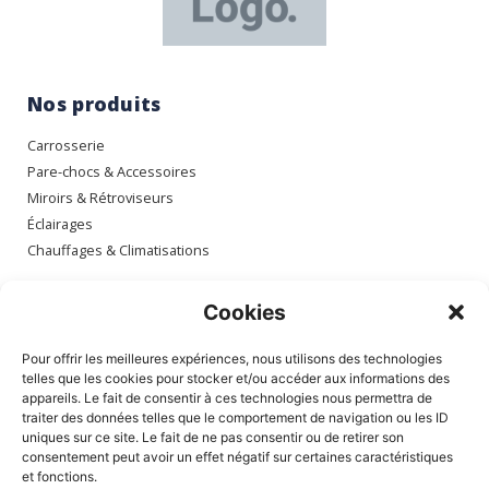
Nos produits
Carrosserie
Pare-chocs & Accessoires
Miroirs & Rétroviseurs
Éclairages
Chauffages & Climatisations
Espace client
Cookies
Mon compte
Pour offrir les meilleures expériences, nous utilisons des technologies
Mes commandes
telles que les cookies pour stocker et/ou accéder aux informations des
appareils. Le fait de consentir à ces technologies nous permettra de
Mes adresses
traiter des données telles que le comportement de navigation ou les ID
Mon panier
uniques sur ce site. Le fait de ne pas consentir ou de retirer son
consentement peut avoir un effet négatif sur certaines caractéristiques
et fonctions.
Informations