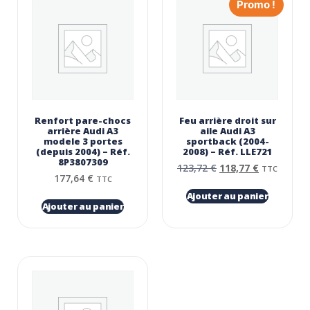
Promo !
Renfort pare-chocs
Feu arrière droit sur
arrière Audi A3
aile Audi A3
modele 3 portes
sportback (2004-
(depuis 2004) – Réf.
2008) – Réf. LLE721
8P3807309
123,72
€
118,77
€
TTC
177,64
€
TTC
Ajouter au panier
Ajouter au panier