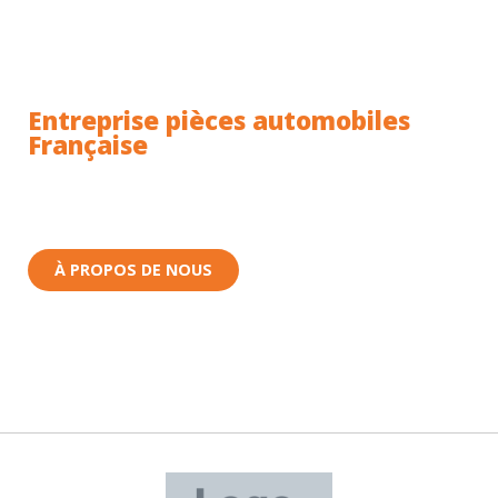
Entreprise pièces automobiles
Française
Toutes nos pièces sont expédiées depuis la France.
Nous sommes basés à Wittenheim dans le Haut-
Rhin (68) en Alsace.
À PROPOS DE NOUS