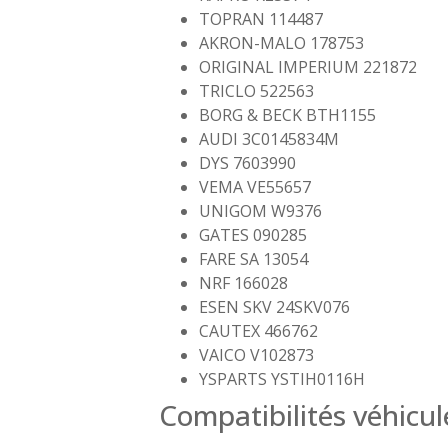
TOPRAN 114487
AKRON-MALO 178753
ORIGINAL IMPERIUM 221872
TRICLO 522563
BORG & BECK BTH1155
AUDI 3C0145834M
DYS 7603990
VEMA VE55657
UNIGOM W9376
GATES 090285
FARE SA 13054
NRF 166028
ESEN SKV 24SKV076
CAUTEX 466762
VAICO V102873
YSPARTS YSTIH0116H
Compatibilités véhicul