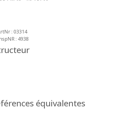
rtNr : 03314
nspNR : 4938
ructeur
férences équivalentes