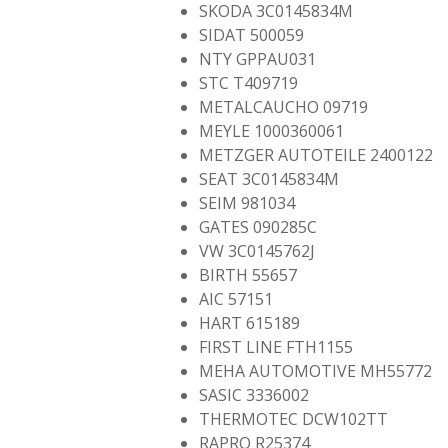
SKODA 3C0145834M
SIDAT 500059
NTY GPPAU031
STC T409719
METALCAUCHO 09719
MEYLE 1000360061
METZGER AUTOTEILE 2400122
SEAT 3C0145834M
SEIM 981034
GATES 090285C
VW 3C0145762J
BIRTH 55657
AIC 57151
HART 615189
FIRST LINE FTH1155
MEHA AUTOMOTIVE MH55772
SASIC 3336002
THERMOTEC DCW102TT
RAPRO R25374