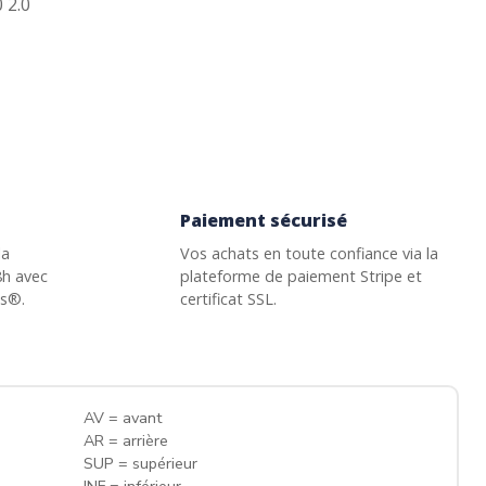
 2.0
Paiement sécurisé
la
Vos achats en toute confiance via la
8h avec
plateforme de paiement Stripe et
ss®.
certificat SSL.
AV = avant
AR = arrière
SUP = supérieur
INF = inférieur