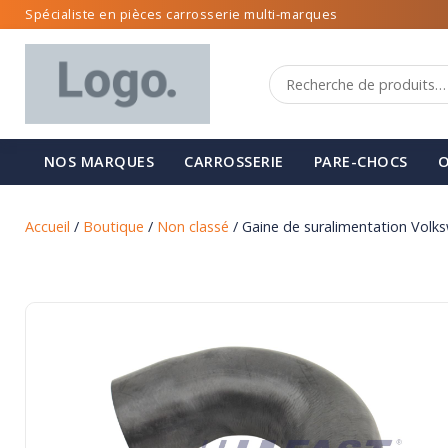
Spécialiste en pièces carrosserie multi-marques
NOS MARQUES
CARROSSERIE
PARE-CHOCS
O
Accueil
/
Boutique
/
Non classé
/ Gaine de suralimentation Volks