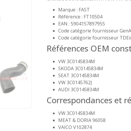
Marque : FAST
Référence : FT10504
EAN : 5904157897955
Code catégorie fournisseur GenA
Code catégorie fournisseur TDEi
Références OEM const
VW 3C0145834M
SKODA 3C0145834M
SEAT 3C0145834M
VW 3C0145762J
AUDI 3C0145834M
Correspondances et ré
VW 3C0145834M
MEAT & DORIA 96058
VAICO V102874