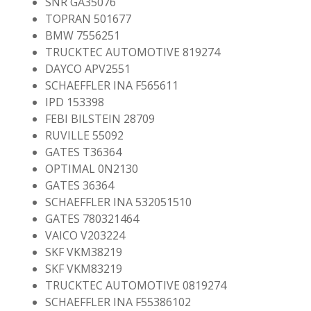
SNR GA35076
TOPRAN 501677
BMW 7556251
TRUCKTEC AUTOMOTIVE 819274
DAYCO APV2551
SCHAEFFLER INA F565611
IPD 153398
FEBI BILSTEIN 28709
RUVILLE 55092
GATES T36364
OPTIMAL 0N2130
GATES 36364
SCHAEFFLER INA 532051510
GATES 780321464
VAICO V203224
SKF VKM38219
SKF VKM83219
TRUCKTEC AUTOMOTIVE 0819274
SCHAEFFLER INA F55386102