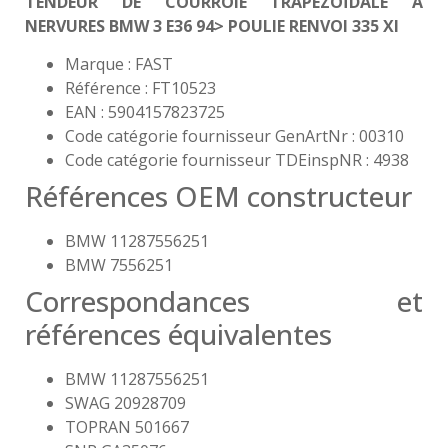
TENDEUR DE COURROIE TRAPÉZOÏDALE À
NERVURES BMW 3 E36 94> POULIE RENVOI 335 XI
Marque : FAST
Référence : FT10523
EAN : 5904157823725
Code catégorie fournisseur GenArtNr : 00310
Code catégorie fournisseur TDEinspNR : 4938
Références OEM constructeur
BMW 11287556251
BMW 7556251
Correspondances et
références équivalentes
BMW 11287556251
SWAG 20928709
TOPRAN 501667