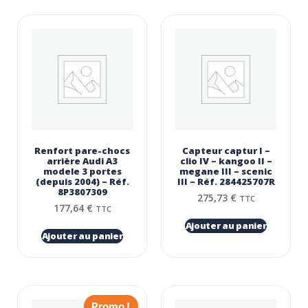
Renfort pare-chocs
Capteur captur I –
arrière Audi A3
clio IV – kangoo II –
modele 3 portes
megane III – scenic
(depuis 2004) – Réf.
III – Réf. 284425707R
8P3807309
275,73
€
TTC
177,64
€
TTC
Ajouter au panier
Ajouter au panier
Promo !