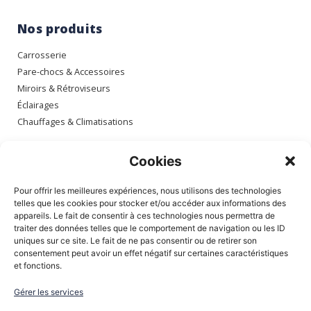
Nos produits
Carrosserie
Pare-chocs & Accessoires
Miroirs & Rétroviseurs
Éclairages
Chauffages & Climatisations
Espace client
Cookies
Mon compte
Pour offrir les meilleures expériences, nous utilisons des technologies
Mes commandes
telles que les cookies pour stocker et/ou accéder aux informations des
appareils. Le fait de consentir à ces technologies nous permettra de
Mes adresses
traiter des données telles que le comportement de navigation ou les ID
Mon panier
uniques sur ce site. Le fait de ne pas consentir ou de retirer son
consentement peut avoir un effet négatif sur certaines caractéristiques
et fonctions.
Informations
Gérer les services
À Propos de nous