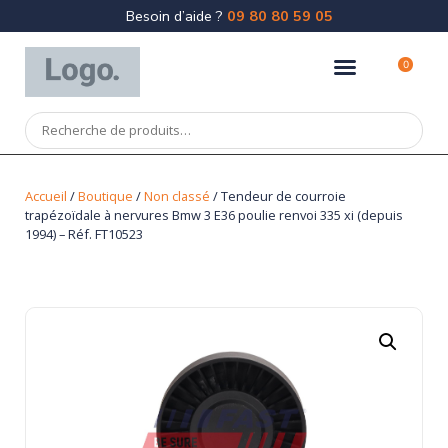
Besoin d’aide ?
09 80 80 59 05
0
Accueil
/
Boutique
/
Non classé
/ Tendeur de courroie
trapézoïdale à nervures Bmw 3 E36 poulie renvoi 335 xi (depuis
1994) – Réf. FT10523