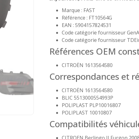
Marque : FAST
Référence : FT10564G
EAN : 5904157824531
Code catégorie fournisseur GenA
Code catégorie fournisseur TDEi
Références OEM const
CITROËN 1613564580
Correspondances et ré
CITROËN 1613564580
BLIC 5513000554993P
POLIPLAST PLP10016807
POLIPLAST 10010807
Compatibilités véhicul
CITROEN Berlingo II Furgon 2008