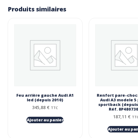
Produits similaires
Feu arrière gauche Audi A1
Renfort pare-chocs
led (depuis 2010)
Audi A3 modele 5
sportback (depuis
345,88
€
TTC
Réf. 8P48073
187,11
€
TT
Ajouter au panier
Ajouter au pan