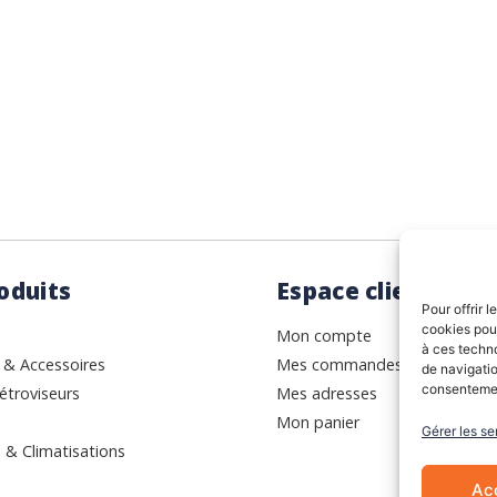
ance.
Rhin (68) en Alsace.
oduits
Espace client
Pour offrir 
cookies pour
Mon compte
à ces techn
 & Accessoires
Mes commandes
de navigatio
consentement
étroviseurs
Mes adresses
Mon panier
Gérer les se
 & Climatisations
Ac