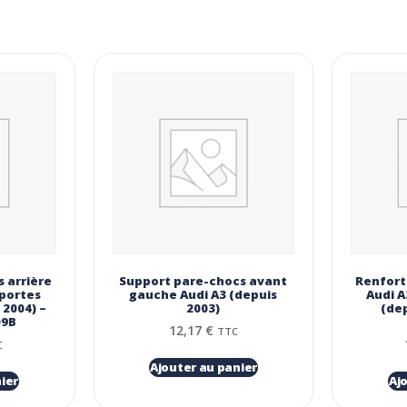
 arrière
Support pare-chocs avant
Renfort
 portes
gauche Audi A3 (depuis
Audi A
 2004) –
2003)
(dep
09B
12,17
€
TTC
C
Ajouter au panier
ier
Aj