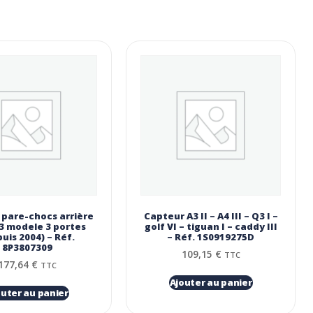
 pare-chocs arrière
Capteur A3 II – A4 III – Q3 I –
3 modele 3 portes
golf VI – tiguan I – caddy III
uis 2004) – Réf.
– Réf. 1S0919275D
8P3807309
109,15
€
TTC
177,64
€
TTC
Ajouter au panier
outer au panier