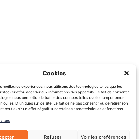
Cookies
Informations
les meilleures expériences, nous utilisons des technologies telles que les
 stocker et/ou accéder aux informations des appareils. Le fait de consentir
À Propos de nous
ologies nous permettra de traiter des données telles que le comportement
Blog
n ou les ID uniques sur ce site. Le fait de ne pas consentir ou de retirer son
 peut avoir un effet négatif sur certaines caractéristiques et fonctions.
Contactez-nous
Mentions légales
rvices
CGV
Cookies
cepter
Refuser
Voir les préférences