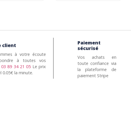
Paiement
 client
sécurisé
mmes à votre écoute
Vos achats en
pondre à toutes vos
toute confiance via
n
03 89 34 21 05
Le prix
la plateforme de
l 0.05€ la minute.
paiement Stripe