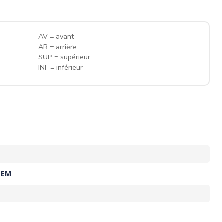
AV = avant
AR = arrière
SUP = supérieur
INF = inférieur
OEM