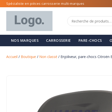
Spécialiste en pièces carrosserie multi-marques
NOS MARQUES
CARROSSERIE
PARE-CHOCS
O
Accueil
/
Boutique
/
Non classé
/ Enjoliveur, pare-chocs Citroën