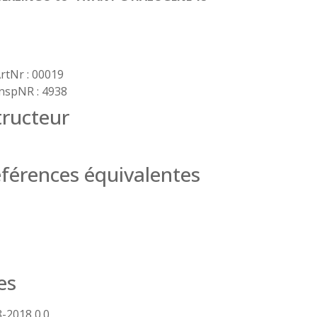
rtNr : 00019
nspNR : 4938
ructeur
férences équivalentes
es
-2018 0.0