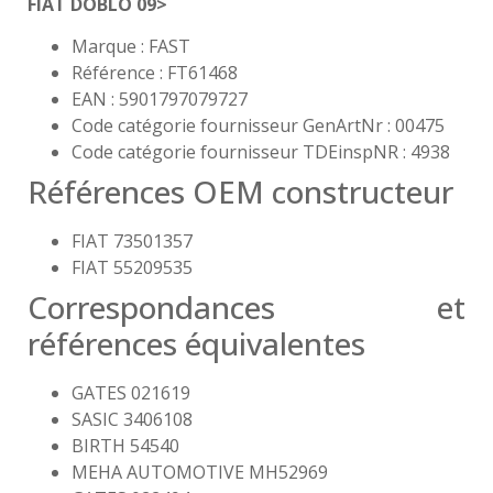
FIAT DOBLO 09>
Marque : FAST
Référence : FT61468
EAN : 5901797079727
Code catégorie fournisseur GenArtNr : 00475
Code catégorie fournisseur TDEinspNR : 4938
Références OEM constructeur
FIAT 73501357
FIAT 55209535
Correspondances et
références équivalentes
GATES 021619
SASIC 3406108
BIRTH 54540
MEHA AUTOMOTIVE MH52969