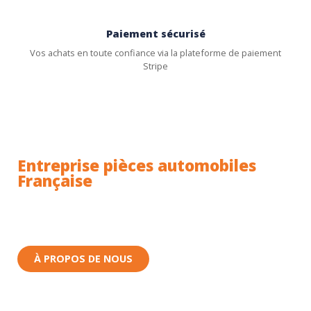
Paiement sécurisé
Vos achats en toute confiance via la plateforme de paiement
Stripe
Entreprise pièces automobiles
Française
Toutes nos pièces sont expédiées depuis la France.
Nous sommes basés à Wittenheim dans le Haut-
Rhin (68) en Alsace.
À PROPOS DE NOUS