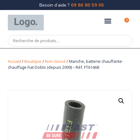
Besoin d’aide ?
09 80 80 59 05
0
Accueil
/
Boutique
/
Non classé
/ Manche, batterie chauffante-
chauffage Fiat Doblo (depuis 2009) – Réf. FT61468