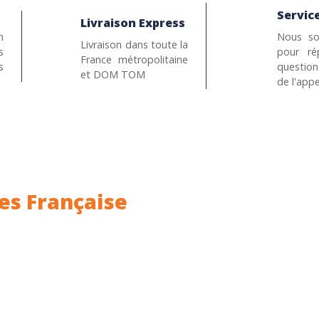
Service
Livraison Express
n
Nous so
Livraison dans toute la
s
pour ré
France métropolitaine
s
questio
et DOM TOM
de l'appe
es Française
ance.
Rhin (68) en Alsace.