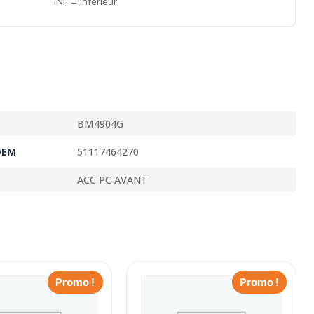
INF = inférieur
BM4904G
OEM
51117464270
ACC PC AVANT
Promo !
Promo !