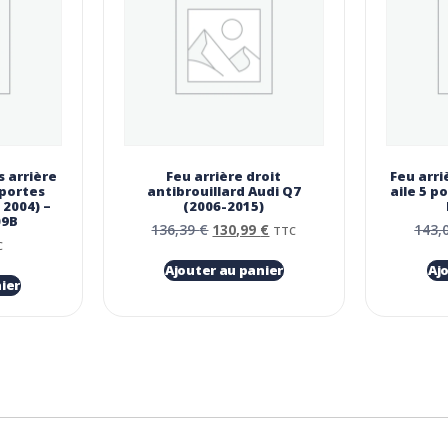
 arrière
Feu arrière droit
Feu arri
 portes
antibrouillard Audi Q7
aile 5 p
 2004) –
(2006-2015)
09B
136,39
€
130,99
€
143,
TTC
C
Ajouter au panier
Aj
ier