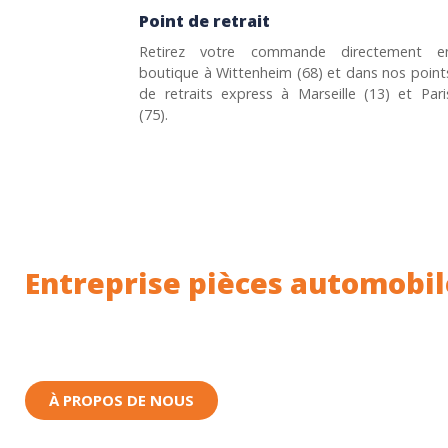
Point de retrait
Retirez votre commande directement e
boutique à Wittenheim (68) et dans nos point
de retraits express à Marseille (13) et Pari
(75).
Entreprise pièces automobil
Toutes nos pièces sont expédiées depuis la Fr
Nous sommes basés à Wittenheim dans le Haut-
À PROPOS DE NOUS