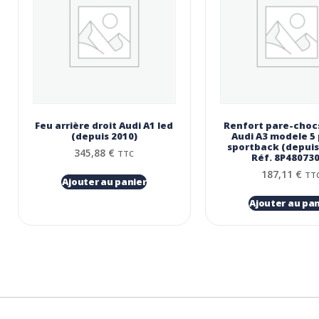
Feu arrière droit Audi A1 led
Renfort pare-chocs
(depuis 2010)
Audi A3 modele 5
sportback (depuis
345,88
€
TTC
Réf. 8P48073
187,11
€
TT
Ajouter au panier
Ajouter au pan