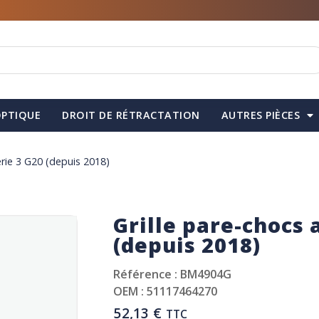
PTIQUE
DROIT DE RÉTRACTATION
AUTRES PIÈCES
rie 3 G20 (depuis 2018)
Grille pare-chocs
(depuis 2018)
Référence : BM4904G
OEM : 51117464270
52,13
€
TTC