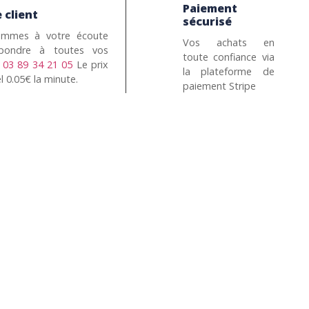
Paiement
 client
sécurisé
mmes à votre écoute
Vos achats en
pondre à toutes vos
toute confiance via
n
03 89 34 21 05
Le prix
la plateforme de
l 0.05€ la minute.
paiement Stripe