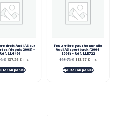
ère droit Audi A3 sur
Feu arrière gauche sur aile
ortes (depuis 2008) –
Audi A3 sportback (2004-
Réf. LLG401
2008) – Réf. LLE722
02
€
137,26
€
123,72
€
118,77
€
TTC
TTC
outer au panier
Ajouter au panier