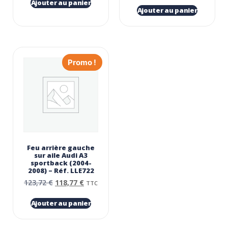
Ajouter au panier
Ajouter au panier
Promo !
Feu arrière gauche
sur aile Audi A3
sportback (2004-
2008) – Réf. LLE722
123,72
€
118,77
€
TTC
Ajouter au panier