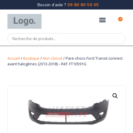
Besoin d’aide ?
09 80 80 59 05
0
Accueil
/
Boutique
/
Non classé
/ Pare-chocs Ford Transit connect
avant halogènes (2013-2018) – Réf. FT10591G