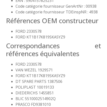
EAN : 5904157825231
Code catégorie fournisseur GenArtNr : 00938
Code catégorie fournisseur TDEinspNR : 4938
Références OEM constructeur
FORD 2330578
FORD KT1B17K819SKA5YZ9
Correspondances et
références équivalentes
FORD 2330578
VAN WEZEL 1929571
FORD KT1B17K819SKA5YZ9
DT SPARE PARTS 1387506
POLIPLAST 10019133
DIEDERICHS 1455851
BLIC 5510002514902Q
PRASCO FD9381010