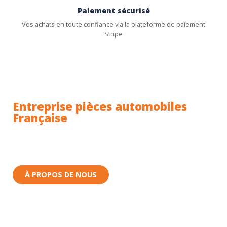
Paiement sécurisé
Vos achats en toute confiance via la plateforme de paiement
Stripe
Entreprise pièces automobiles
Française
Toutes nos pièces sont expédiées depuis la France.
Nous sommes basés à Wittenheim dans le Haut-
Rhin (68) en Alsace.
À PROPOS DE NOUS