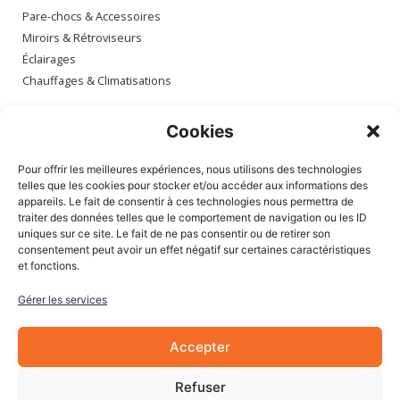
Pare-chocs & Accessoires
Miroirs & Rétroviseurs
Éclairages
Chauffages & Climatisations
Espace client
Cookies
Mon compte
Pour offrir les meilleures expériences, nous utilisons des technologies
Mes commandes
telles que les cookies pour stocker et/ou accéder aux informations des
appareils. Le fait de consentir à ces technologies nous permettra de
Mes adresses
traiter des données telles que le comportement de navigation ou les ID
Mon panier
uniques sur ce site. Le fait de ne pas consentir ou de retirer son
consentement peut avoir un effet négatif sur certaines caractéristiques
et fonctions.
Informations
Gérer les services
À Propos de nous
Blog
Accepter
Contactez-nous
Mentions légales
Refuser
CGV