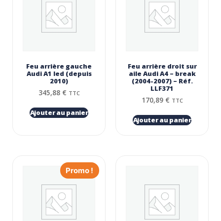
Feu arrière gauche
Feu arrière droit sur
Audi A1 led (depuis
aile Audi A4 – break
2010)
(2004-2007) – Réf.
LLF371
345,88
€
TTC
170,89
€
TTC
Ajouter au panier
Ajouter au panier
Promo !