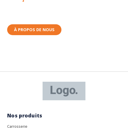
Toutes nos pièces sont expédiées depuis la France.
Nous sommes basés à Wittenheim dans le Haut-
Rhin (68) en Alsace.
À PROPOS DE NOUS
Nos produits
Carrosserie