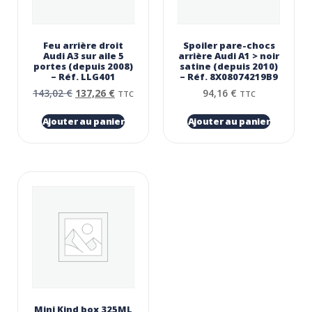
Feu arrière droit
Spoiler pare-chocs
Audi A3 sur aile 5
arrière Audi A1 > noir
portes (depuis 2008)
satine (depuis 2010)
– Réf. LLG401
– Réf. 8X08074219B9
143,02
€
137,26
€
94,16
€
TTC
TTC
Ajouter au panier
Ajouter au panier
Mini Kind box 325ML