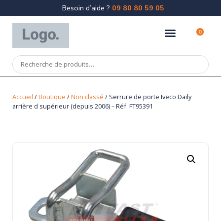
Besoin d’aide ?
09 80 80 59 05
0
Accueil
/
Boutique
/
Non classé
/ Serrure de porte Iveco Daily
arrière d supérieur (depuis 2006) – Réf. FT95391